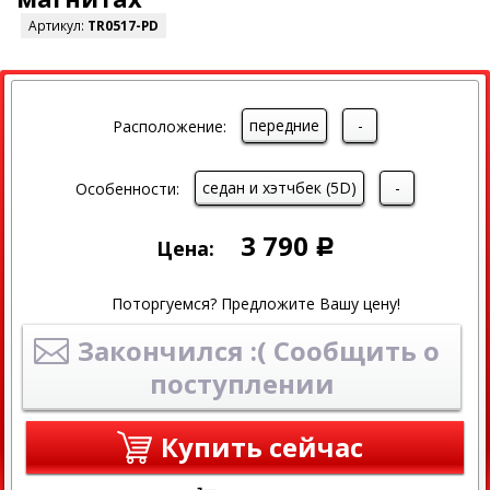
Артикул:
TR0517-PD
передние
-
Расположение:
седан и хэтчбек (5D)
-
Особенности:
3 790
Цена:
Р
Поторгуемся? Предложите Вашу цену!
Закончился :( Сообщить о
поступлении
Купить сейчас