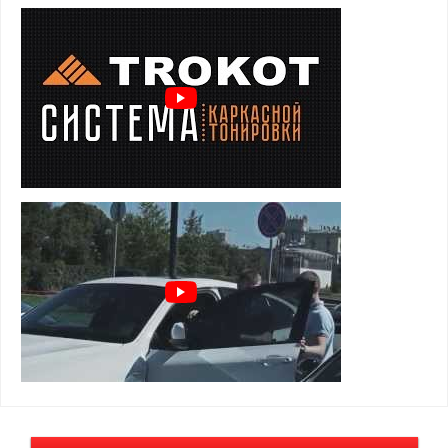
идеальное прилегание
быстрая установка и снятие
комфорт и безопасность на каждый день
Преимущества шторок для Mazda 3 (BK)
2003-2009:
задержка солнечных лучей
предотвращение нагрева салона
защита от посторонних взглядов
защита от насекомых, пыли и пуха
установка шторок TROKOT - легальна и допускается ПДД
Особенности и установка:
держатся на магнитах, установленных в оконный проем
двери
элементарная установка и снятие
не слетают от опускания стекла
не слетают на высокой скорости