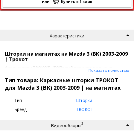
или
Купить в 1 клик
Характеристики
Шторки на магнитах на Mazda 3 (BK) 2003-2009
| Трокот
Автошторки ТРОКОТ - ТОПовый продукт на рынке
Показать полностью
быстросъемной тонировки.
Тип товара: Каркасные шторки ТРОКОТ
Их советуют известные автоблогеры, такие как Academeg, Лиса
для Mazda 3 (BK) 2003-2009 | на магнитах
Рулит и полно положительных отзывов в интернете.
Тип
Шторки
За что мы любим ТРОКОТ шторки для
Бренд
TROKOT
Mazda 3 (BK) 2003-2009 ?
отличная обзорность
2
Видеообзоры
затемнение как у обычной тонировки - 15%
качество продукции (крепления, материалы)