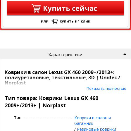
Купить сейчас
или
Купить в 1 клик
Характеристики
Коврики в салон Lexus GX 460 2009+/2013+:
полиуретановые, текстильные, 3D | Unidec /
Norplast
Показать полностью
Коврики Unidec
в атомобиль от компаниии Норпласт бывают
Тип товара: Коврики Lexus GX 460
из
полиуретана
и
текстиля
.
2009+/2013+ | Norplast
Полиуретановые коврики для Lexus GX
460 2009+/2013+
Тип
Коврики в салон и
багажник
Все идут
с бортиками
, сделаны под каждую модель
/
Резиновые коврики