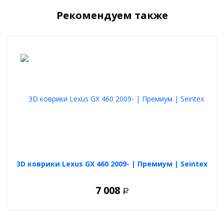
салоне автомобиля более солидно
. Приятно ставить ноги,
комфортно.
Рекомендуем также
Ковры
не скользят
, надежно фиксируются и спроектированы
под родной крепеж
.
стойки к истиранию
рабочая зона водительского ковра усилена подпятником
отлично удерживают пыль и влагу
легко чистятся
Выбирайте ковры из своих предпочтений, любой вариант
будет отличной покупкой.
3D коврики Lexus GX 460 2009- | Премиум | Seintex
7 008
Р