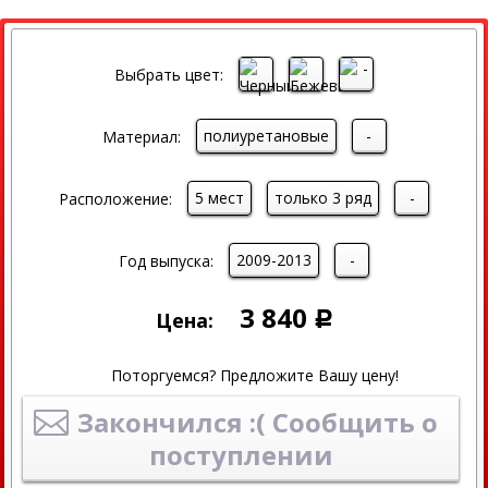
Выбрать цвет:
полиуретановые
-
Материал:
5 мест
только 3 ряд
-
Расположение:
2009-2013
-
Год выпуска:
3 840
Цена:
Р
Поторгуемся? Предложите Вашу цену!
Закончился :( Сообщить о
поступлении