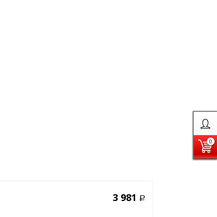
0
3 981
Р