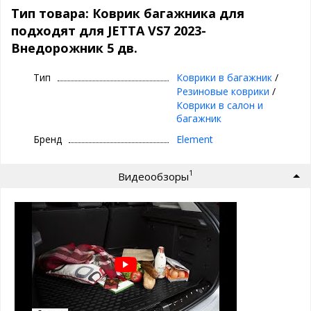
Материал: Полиуретан
Тип товара: Коврик багажника для
подходят для JETTA VS7 2023-
Особенности коврика в багажник
Внедорожник 5 дв.
подходят для JETTA VS7 2023-
Внедорожник 5 дв. / Джетта ВC7
Тип
Коврики в багажник
/
высокие бортики 2-3 см
Резиновые коврики
/
легко чистить
Коврики в салон и
точно повторяет форму багажника
багажник
не пахнет
не деформируются
Бренд
Element
работает от -50 до +50 градусов
малый вес
гибкость материала
1
Видеообзоры
не подвержен хим. веществам