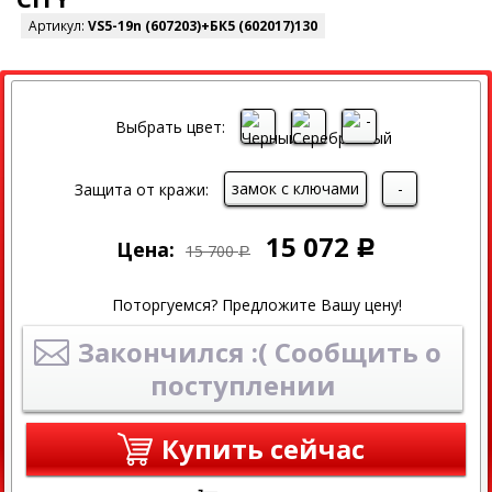
Артикул:
VS5-19n (607203)+БК5 (602017)130
СКИДКА
Выбрать цвет:
замок с ключами
-
Защита от кражи:
15 072
Цена:
Р
15 700
Р
Поторгуемся? Предложите Вашу цену!
Закончился :( Сообщить о
поступлении
Купить сейчас