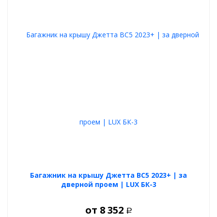
Тип поперечин:
аэродинамические "крыло" (LUX AERO
TRAVEL)
Ширина профиля:
82 мм
Вес комплекта:
6 кг
Максимальная нагрузка:
до 100 кг (при равномерном
распределении и рекомендациях производителя)
Комплектация:
Поперечины — вес 5 кг
Адаптеры и крепления — вес 1 кг
Ключи, монтажный набор, инструкция
Назначение и использование:
Подходит для поездок на дачу, на море, в горы
Для установки велокреплений, автобоксов,
туристического оборудования
Оптимален для городского и загородного использования
LUX CITY — это не просто багажник на крышу для Джетта ВС5,
Багажник на крышу Джетта ВС5 2023+ | за
это универсальное и эстетичное решение, сочетающее
дверной проем | LUX БК-3
функциональность, надёжность и премиум-дизайн.
от
8 352
Р