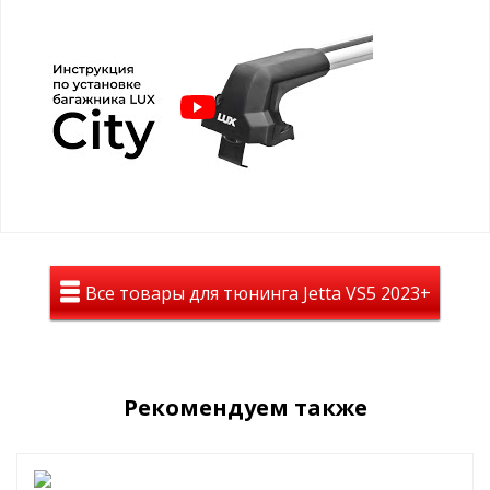
между крышей и поперечинами подчёркивает силуэт
авто и снижает сопротивление воздуха.
Аэродинамические дуги LUX AERO TRAVEL шириной
82 мм
— крыловидная форма снижает шум и вибрации
при езде.
Т-образные пазы (европаз)
— позволяют
устанавливать автобоксы, велокрепления, багажные
корзины, держатели для лыж и сноубордов.
Надёжная фиксация и защита
— замки с ключами
защищают от кражи и несанкционированного
демонтажа.
Конструкция и надёжность
Опоры оснащены резиновыми накладками, точно
Все товары для тюнинга Jetta VS5 2023+
повторяющими изгиб крыши Джетта ВС5 — это исключает
повреждение ЛКП и предотвращает попадание пыли и влаги.
Все прижимные элементы изготовлены из оцинкованной
инструментальной стали с антикоррозийной защитой —
гарантируют прочность и долговечность при любой погоде.
Рекомендуем также
Технические характеристики:
Совместимость:
Jetta VS5 2023+
Цвет дуг:
серебристый или чёрный