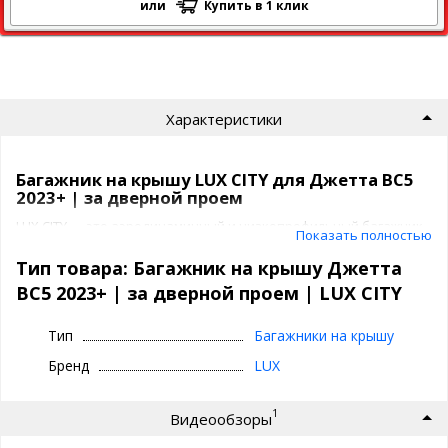
или
Купить в 1 клик
Характеристики
Багажник на крышу LUX CITY для Джетта ВС5
2023+ | за дверной проем
LUX CITY — это аэродинамичный и низкопрофильный багажник
Показать полностью
премиум-класса для Jetta VS5, разработанный специально для
автомобилей с дверными проемами. Идеальное решение для
Тип товара: Багажник на крышу Джетта
поездок, путешествий, перевозки спортинвентаря и крупного
ВС5 2023+ | за дверной проем | LUX СITY
багажа. Благодаря изящной конструкции с плавным переходом
дуг в опоры, багажник выглядит как штатный элемент — без
торчащих частей, не портит внешний вид и не создаёт шума
Тип
Багажники на крышу
при движении.
Бренд
LUX
Преимущества багажника LUX CITY для
Jetta VS5
1
Видеообзоры
Низкопрофильный аэродизайн
— минимальный зазор