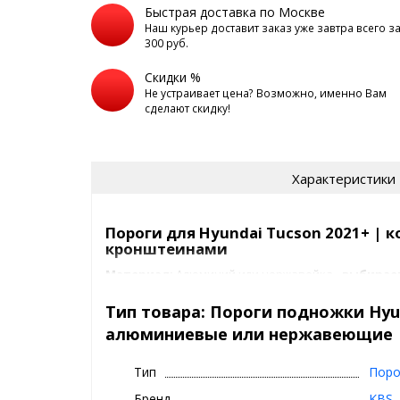
Быстрая доставка по Москве
Наш курьер доставит заказ уже завтра всего з
300 руб.
Скидки %
Не устраивает цена? Возможно, именно Вам
сделают скидку!
Характеристики
Пороги для Hyundai Tucson 2021+ | 
кронштеинами
Материал:
Алюминий или нержавейка -
выбирае
Установка:
Штатная
Тип товара: Пороги подножки Hyun
алюминиевые или нержавеющие
Комплектность:
В комплект порогов входят пер
метизы, с помощью которых пороги устанавливаю
автомобиля.Переходные кронштейны, предназнач
Тип
Поро
авто, разрабатываются индивидуально для каждог
Бренд
KBS