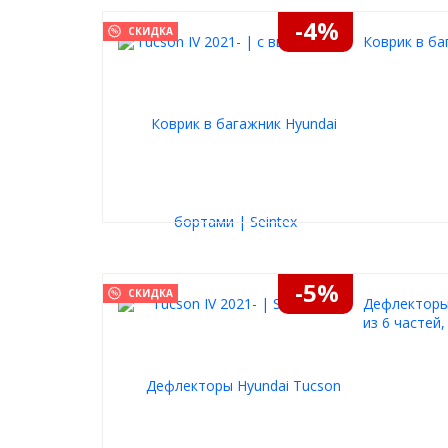
-4%
СКИДКА
Коврик в баг
-5%
СКИДКА
Дефлекторы 
из 6 частей