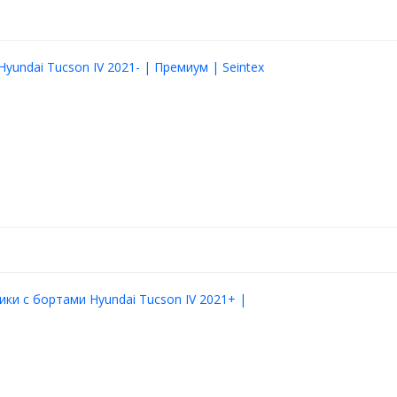
Hyundai Tucson IV 2021- | Премиум | Seintex
 под каждую модель
тво разное для каждого
отнитель
ики с бортами Hyundai Tucson IV 2021+ |