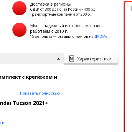
Доставка в регионы
а
СДЕК от 300 р.; Почта России - 400 р.;
Транспортные компании от 300 р.
Мы — надежный интернет-магазин,
работаем с 2010 г.
15 лет опыта — отзывы клиентов на
ДРОМе
Характеристики
комплект с крепежом и
те в конфигураторе
Показать полностью
dai Tucson 2021+ |
еходные кронштейны, крепеж и
тся в штатные места
енные для крепления к кузову
ги
о автомобиля. Конструкция их