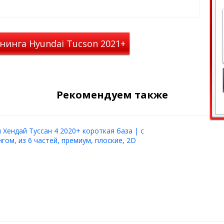
им образом, чтобы избежать
мешательств.
ль исполняет гарантийные
ажи при соблюдении
нинга Hyundai Tucson 2021+
, монтажа и эксплуатации.
ладельца кроссовера или
овке или ДТП
Рекомендуем также
лиренсом
Хендай Туссан 4 2020+ короткая база | с
гом, из 6 частей, премиум, плоские, 2D
ai Tucson 2021+
й длине порога для повышения
оду