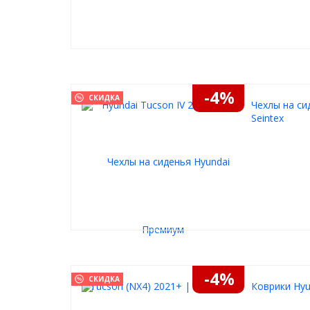
-4%
СКИДКА
Чехлы на си
Seintex
-4%
СКИДКА
Коврики Hyu