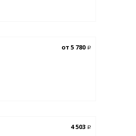
от
5 780
Р
4 503
Р