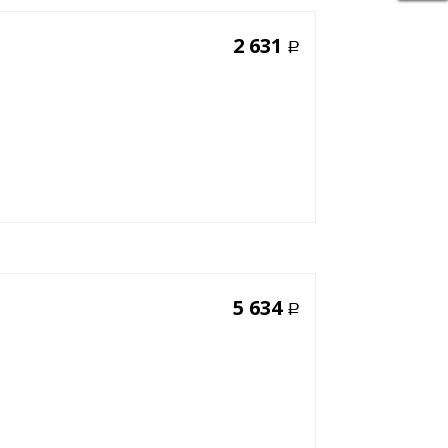
2 631
Р
5 634
Р