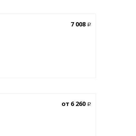
7 008
Р
от
6 260
Р