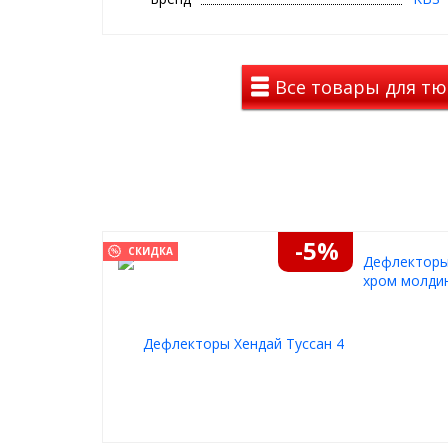
уникальна, учитывает геометрию автомобиля так
сверления дополнительных отверстий и прочих в
Гарантийные условия:
Предприятие-изготовите
обязательства в течении 12 месяцев со дня прод
Все товары для тю
потребителем условий транспортировки, хранения
Почему автопороги есть у каждого второго в
внедорожника
легко залезть ребенку в машину
"возьмут удар на себя" при неудачной парк
удобно садиться в автомобиль с высоким к
просто грузить багаж на крышу
защищат от грязи из-под колес
-5%
СКИДКА
штаны остаются чистыми
Дефлекторы 
хром молдин
Преимущество порогов для Hyund
Каркас выдерживает нагрузку в 200 кг
Только мы используем профильный каркас по все
ударостойкости
Защищают от скольжения обуви в любую пог
Благодаря насечкам на алюминиевом листе