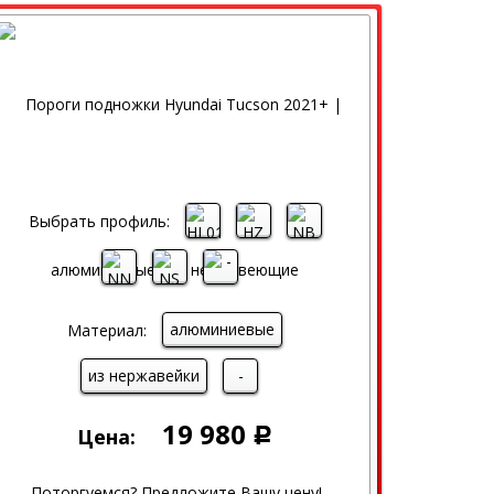
Выбрать профиль:
алюминиевые
Материал:
из нержавейки
-
19 980
Цена:
Р
Поторгуемся? Предложите Вашу цену!