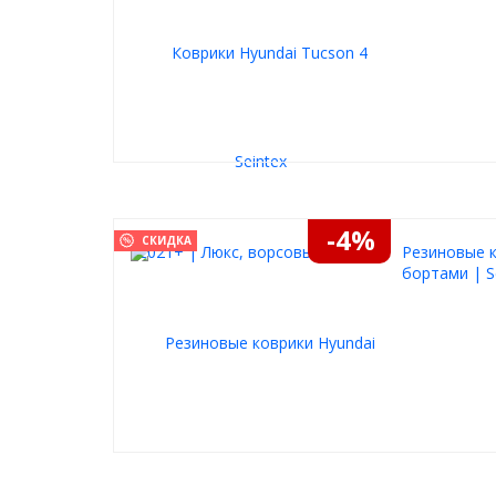
-4%
СКИДКА
Резиновые к
бортами | S