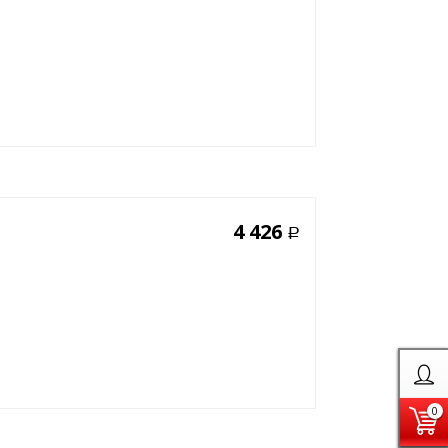
4 426
Р
0