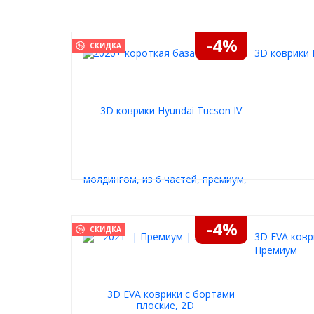
Заглушки не вылетают
Заглушки запрессованы и не вылетаю
Удобная, широкая площадка
-4%
СКИДКА
Пороги дают надежную опору при посадке
3D коврики 
Точно подойдут вашему автомобилю
Штатные крепления разработаны индивидуально
автомобиля (внешний вид креплений и их количес
автомобиля)
Не «бренчат»
Между листом алюминия и каркасом проложен упл
-4%
СКИДКА
3D EVA ковр
Премиум