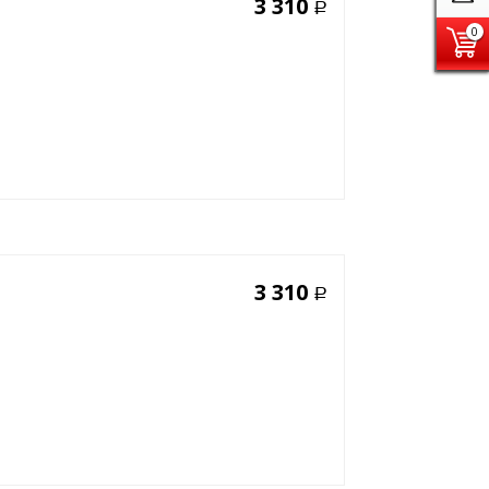
3 310
Р
0
3 310
Р