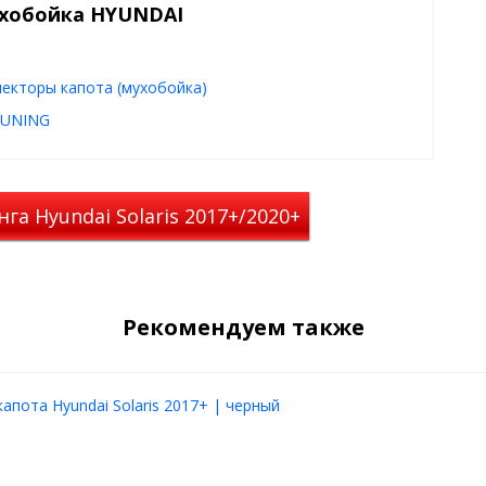
ухобойка HYUNDAI
шин, сохраняя краску капота
очень дорого), бережет ваши
екторы капота (мухобойка)
ньшает загрязнение лобового
TUNING
а Hyundai Solaris 2017+/2020+
Рекомендуем также
апота Hyundai Solaris 2017+ | черный