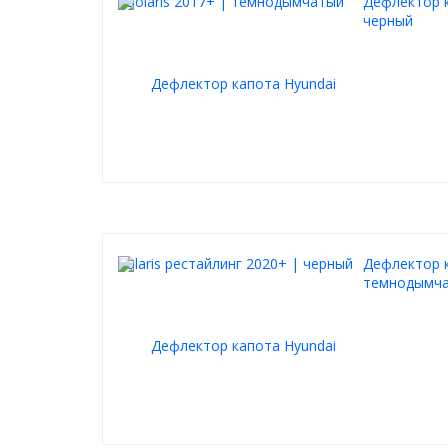
Дефлектор к
черный
Дефлектор к
темнодымч