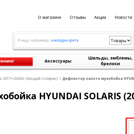
О магазине
Отзывы
Акции
Новости
Я ищу, например,
накладка крета
Шильды, эмблемы,
юнинг
Аксессуары
брелоки
is 2017+/2020+ (Хендай Солярис)
Дефлектор капота мухобойка HYUND
обойка HYUNDAI SOLARIS (20