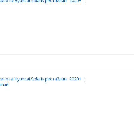
апота Hyundai Solaris рестайлинг 2020+ |
апота Hyundai Solaris рестайлинг 2020+ |
атый