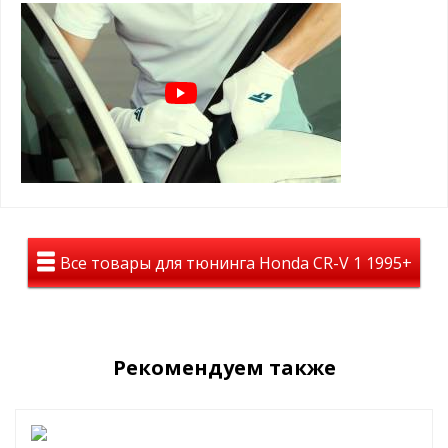
уже нанесен с задней стороны каждого ветровика.
Цвет дефлекторов — темно-дымчатый, тонированный
На авто дефлекторы смотрятся полностью темными, но при
этом из салона автомобиля все отлично просматривается.
Материал: лёгкое и высококачественное оргстекло
Дефлекторы уберегут Вас от слепящего солнца, помогут в
дождливую погоду и будут радовать Вас долгие годы.
Все товары для тюнинга Honda CR-V 1 1995+
Рекомендуем также