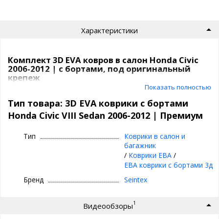
Характеристики
Комплект 3D EVA ковров в салон Honda Civic
2006-2012 | с бортами, под оригинальный
крепеж
Показать полностью
3D EVA коврики в машину с высокими
Тип товара: 3D EVA коврики с бортами
бортиками | Seintex
Honda Civic VIII Sedan 2006-2012 | Премиум
⊕ высокие бортики
Тип
Коврики в салон и
⊕ надежно фиксируются, так как сделаны под
багажник
оригинальный крепеж, идельно повторяют
/
Коврики ЕВА
/
геометрию пола авто
ЕВА коврики с бортами 3д
⊕ используются каждый день круглый год -
Бренд
Seintex
лето, осень, зима, весна
⊕ ЭВА материал - имеет дизайн ромб или
1
Видеообзоры
соты, благодаря чему попадая в ячейки вода,