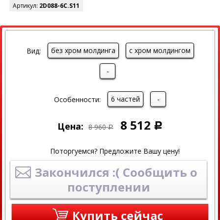
Артикул:
2D088-6C.S11
СКИДКА
без хром молдинга
с хром молдингом
Вид:
-
6 частей
-
Особенности:
8 512
Цена:
Р
8 960
Р
Поторгуемся? Предложите Вашу цену!
Закончился :( Сообщить о
поступлении
Купить сейчас