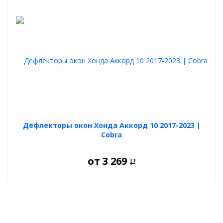
за дефлекторами.
после мойки при приоткрытых окнах выветривается
влага из салона зимой и летом.
проветривания при курении вейпов или табака.
Дефлекторы окон Хонда Аккорд 10 2017-2023 |
Cobra
от
3 269
Р