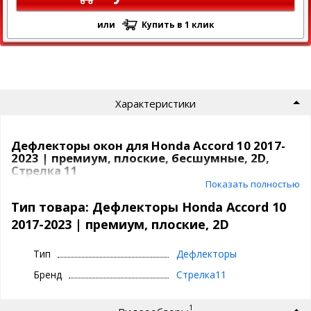
или
Купить в 1 клик
Характеристики
Дефлекторы окон для Honda Accord 10 2017-
2023 | премиум, плоские, бесшумные, 2D,
Стрелка 11
Показать полностью
Ветровики боковых окон от компании Стрелка11 не
выступает за пределы авто и не мешают потокам
Тип товара: Дефлекторы Honda Accord 10
воздуха, не создают дополнительных шумов, а также
2017-2023 | премиум, плоские, 2D
сливаются с автомобилем как единое целое и выглядят
на автомобиле как его неотъемлемая часть, с
фронтальной и тыльной стороны совершенно невидим.
Тип
Дефлекторы
Бренд
Стрелка11
На данный момент дефлекторы на окна Стрелка11 для Honda
Accord 10 2017-2023 выпускаются в нескольких вариантах:
1