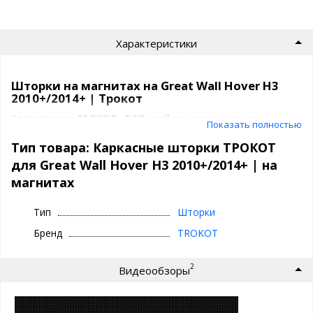
Характеристики
Шторки на магнитах на Great Wall Hover H3
2010+/2014+ | Трокот
Автошторки ТРОКОТ - ТОПовый продукт на рынке
Показать полностью
быстросъемной тонировки.
Тип товара: Каркасные шторки ТРОКОТ
Их советуют известные автоблогеры, такие как Academeg, Лиса
для Great Wall Hover H3 2010+/2014+ | на
Рулит и полно положительных отзывов в интернете.
магнитах
За что мы любим ТРОКОТ шторки для
Тип
Шторки
Great Wall Hover H3 2010+/2014+ ?
Бренд
TROKOT
отличная обзорность
затемнение как у обычной тонировки - 15%
качество продукции (крепления, материалы)
2
Видеообзоры
идеальное прилегание
быстрая установка и снятие
комфорт и безопасность на каждый день