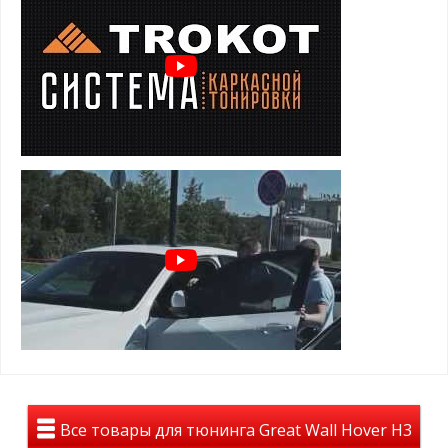
Преимущества шторок для Great Wall
Hover H3 2010+/2014+:
задержка солнечных лучей
предотвращение нагрева салона
защита от посторонних взглядов
защита от насекомых, пыли и пуха
установка шторок TROKOT - легальна и допускается ПДД
Особенности и установка:
держатся на магнитах, установленных в оконный проем
двери
элементарная установка и снятие
не слетают от опускания стекла
не слетают на высокой скорости
Все товары для тюнинга Great Wall Hover H3