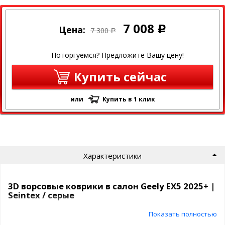
7 008
Цена:
Р
7 300
Р
Поторгуемся? Предложите Вашу цену!
Купить сейчас
или
Купить в 1 клик
Характеристики
3D ворсовые коврики в салон Geely EX5 2025+ |
Seintex / серые
Премиальные автоковрики с точной
Показать полностью
посадкой и надёжной защитой пола