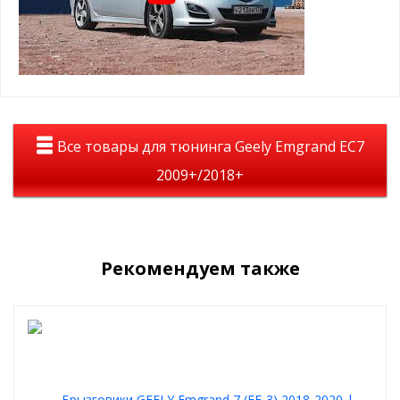
сделаны из термоэластопласта
брызговики сертифицированы
сложно деформировать и устойчивы к ударам камней
держат форму в любое время года
не ломаются и не трескаются
выпускаются под конкретную модель автомобиля
Комплект поставки:
Все товары для тюнинга Geely Emgrand EC7
брызговики
крепежные элементы
2009+/2018+
инструкция
Рекомендуем также