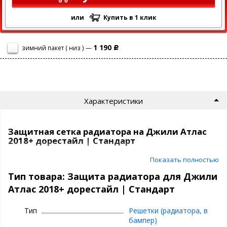
или
Купить в 1 клик
1 190
зимний пакет ( низ ) —
Р
Характеристики
Защитная сетка радиатора на Джили Атлас
2018+ дорестайл | Стандарт
Показать полностью
Сетка на радиатор Джили Атлас 2018 2019 2020 дорестайл
защитит ваш автомобиль от насекомых, камней, мусора и
Тип товара: Защита радиатора для Джили
выглядит просто отлично!
Атлас 2018+ дорестайл | Стандарт
Самый продаваемый вариант среди защитных сеток на
сегодня.
Тип
Решетки (радиатора, в
бампер)