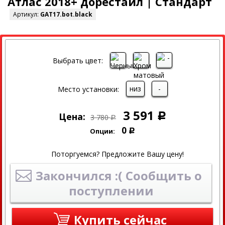
Атлас 2018+ дорестайл | Стандарт
Артикул:
GAT17.bot.black
СКИДКА
Выбрать цвет:
низ
-
Место установки:
3 591
Цена:
Р
3 780
Р
0
Опции:
Р
Поторгуемся? Предложите Вашу цену!
Закончился :( Сообщить о
поступлении
Купить сейчас