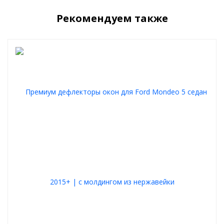
автомобиля.
Рекомендуем также
Купить дефлекторы окон Ford Mondeo 2015+
можно прямо
сейчас – оформляйте заказ и обеспечьте своему автомобилю
надежную защиту!