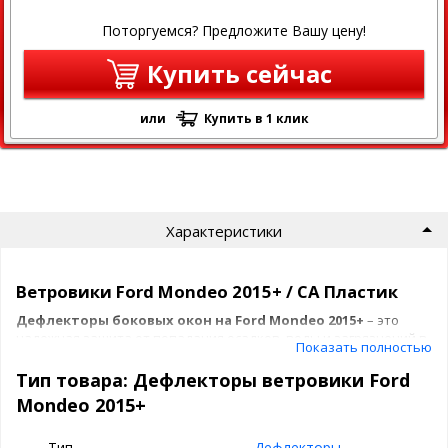
Поторгуемся? Предложите Вашу цену!
Купить сейчас
или
Купить в 1 клик
Характеристики
Ветровики Ford Mondeo 2015+ / СА Пластик
Дефлекторы боковых окон на Ford Mondeo 2015+
– это
надежная защита от попадания осадков, воды и загрязнений в
Показать полностью
салон автомобиля и солнечных лучей.
Тип товара: Дефлекторы ветровики Ford
Преимущества дефлекторов окон:
Mondeo 2015+
Эффективная защита:
отводят воду, брызги и
стекломоющую жидкость
Тип
Дефлекторы