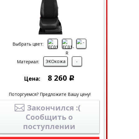
Выбрать цвет:
ЭКОкожа
-
Материал:
8 260
Цена:
Р
Поторгуемся? Предложите Вашу цену!
Закончился :(
Сообщить о
поступлении