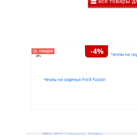
Все товары дл
На данный момент чехлы Avtolider1 изготавливаю
Экокожа
– современный аналог натурально
Основной слой выполнен из хлопчатобумажн
воздухопроницаемость. Верхний слой – пер
износу и влаге. Используется высококачест
долговечностью.
-4%
Жаккард (автоткань)
– прочный материал 
СКИДКА
Чехлы на си
обладающий гипоаллергенными свойствами.
воздух, не мнется и прост в уходе.
Алькантара
– премиальный материал, испо
Идеально сочетается с экокожей, отличает
мягкостью. Чехлы с вставками из алькантар
низких температурах.
Преимущества авточехлов Avtolid
2002+ хэтчбек
Отлично переносят температурные перепа
Легко устанавливаются и снимаются.
Долговечны и устойчивы к механическим п
Обеспечивают свободную циркуляцию возд
Гипоаллергенны и безопасны для детей.