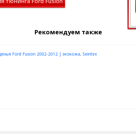
я тюнинга Ford Fusion
тся из различных материалов:
й кожи с рядом преимуществ.
ой ткани, что обеспечивает
форированный, устойчивый к
Рекомендуем также
венная экокожа, отличающаяся
сложного плетения,
денья Ford Fusion 2002-2012 | экокожа, Seintex
 Он отлично пропускает
льзуемый в люксовых авто.
ся высокой прочностью и
ы не теряют форму даже при
er1 для Ford Fusion
ды.
овреждениям.
уха.