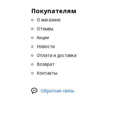
Подчеркивают стиль и индивидуальность с
Покупателям
Выберите и купите авточехлы для Ford Fusion 200
конфигураторе
. Доступны различные цветовые
О магазине
материалов и учет всех особенностей вашего авт
Отзывы
Акции
Новости
Оплата и доставка
Возврат
Контакты
Обратная связь