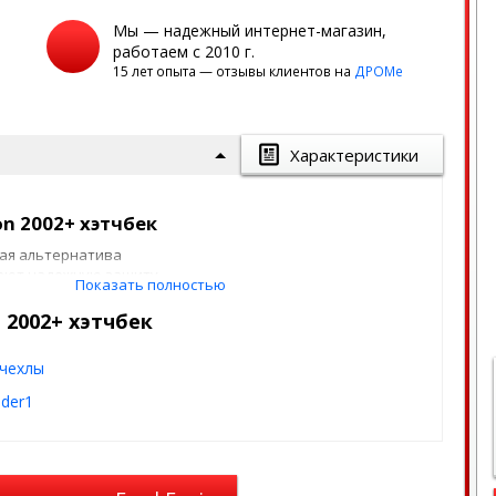
Мы — надежный интернет-магазин,
работаем с 2010 г.
15 лет опыта — отзывы клиентов на
ДРОМе
Характеристики
on 2002+ хэтчбек
ная альтернатива
вают надежную защиту
Показать полностью
т вашему автомобилю.
 2002+ хэтчбек
й фабрике с использованием
посадку на сиденья.
чехлы
дели, включая раздельные или
трены технологические
ider1
тановку и обеспечивает
ния