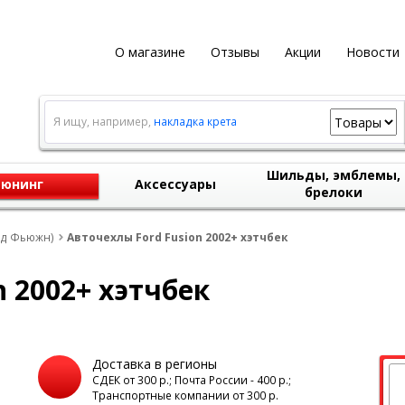
О магазине
Отзывы
Акции
Новости
Я ищу, например,
накладка крета
Шильды, эмблемы,
юнинг
Аксессуары
брелоки
рд Фьюжн)
Авточехлы Ford Fusion 2002+ хэтчбек
n 2002+ хэтчбек
Доставка в регионы
а
СДЕК от 300 р.; Почта России - 400 р.;
Транспортные компании от 300 р.