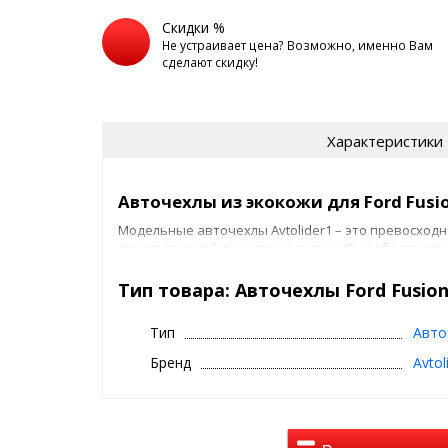
Скидки %
Не устраивает цена? Возможно, именно Вам
сделают скидку!
Характеристики
Авточехлы из экокожи для Ford Fusi
Модельные авточехлы Avtolider1 – это превосход
дорогостоящей перетяжке салона. Они обеспечи
оригинальной обивки, добавляют стиль и комфор
Тип товара: Авточехлы Ford Fusion
Производство осуществляется на крупном швейно
высокоточных лекал, что гарантирует идеальную 
Тип
Авто
Учитываются все конструктивные особенности мо
цельные спинки заднего ряда. В чехлах предусмо
Бренд
Avtol
прорези и надежные крепления, что упрощает ус
эстетичный вид.
Материалы и варианты исполне