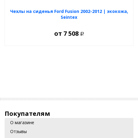
Легко устанавливаются и снимаются.
Долговечны и устойчивы к механическим повреждениям.
Чехлы на сиденья Ford Fusion 2002-2012 | экокожа,
Обеспечивают свободную циркуляцию воздуха.
Гипоаллергенны и безопасны для детей.
Seintex
Подчеркивают стиль и индивидуальность салона вашего
автомобиля.
от
7 508
Р
Выберите и купите авточехлы для Ford Fusion 2002+ хэтчбек в
нашем удобном
конфигураторе
. Доступны различные
цветовые решения, комбинации материалов и учет всех
особенностей вашего автомобиля.
Покупателям
О магазине
Отзывы