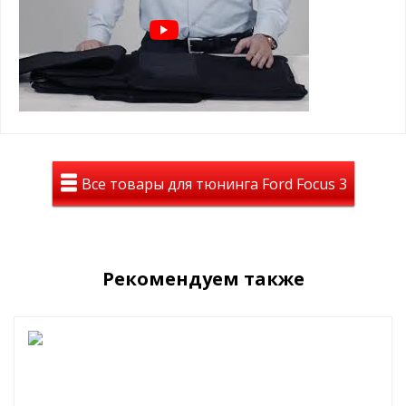
контуров салона
Ворсовые ковры ЛЮКС в салон
Seintex на Ford Focus 3 2011-2015
это новый уровень комфорта
идеальное сочетание с вашим авто
лучшие лекала от завода
долговечность, стильный вид , идеальное
Все товары для тюнинга Ford Focus 3
сочетание цены и положительных эмоций
Вы останетесь довольны!
Рекомендуем также