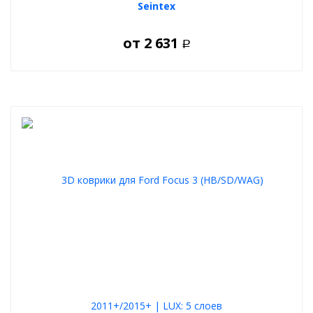
Seintex
от
2 631
Р