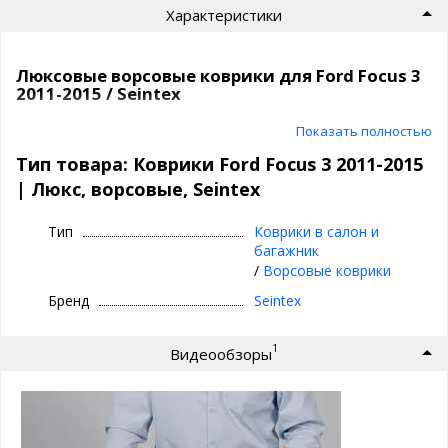
Характеристики
Люксовые ворсовые коврики для Ford Focus 3
2011-2015 / Seintex
Ворсовые коврики премиум класса |
Показать полностью
Seintex
Тип товара: Коврики Ford Focus 3 2011-2015
| Люкс, ворсовые, Seintex
⊕ идеальное сочетание материалов:
ворсовый верх, непромокаемый слой и
Тип
Коврики в салон и
антискользящее покрытие
багажник
⊕ надежно фиксируются, так как сделаны под
/
Ворсовые коврики
оригинальный крепеж, идельно повторяют
Бренд
Seintex
геометрию пола авто
⊕ используются каждый день круглый год -
1
Видеообзоры
лето, осень, зима, весна
⊕ имеют нестираемый подпятник
⊕ износостойки, легко чистятся и моются,
просты в уходе
⊕ Идеальное повторение