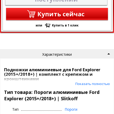
Купить сейчас
или
Купить в 1 клик
Характеристики
Подножки алюминиевые для Ford Explorer
(2015+/2018+) | комплект с крепежом и
кронштеинами
Показать полностью
Изделие для автомобиля:
Ford Explorer (2015+/2018+)
Производитель изделия:
Slitkoff
Тип товара: Пороги алюминиевые Ford
Алюминиевые пороги для Ford Explorer
Explorer (2015+/2018+) | Slitkoff
Наименование:
(2015+/2018+)
Материал:
Алюминиевый профиль
Тип
Пороги