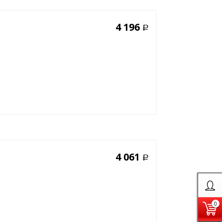
4 196
Р
4 061
Р
0