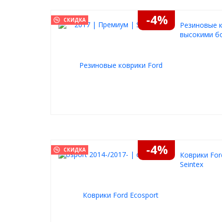
-4%
СКИДКА
Резиновые к
высокими бо
-4%
СКИДКА
Коврики For
Seintex