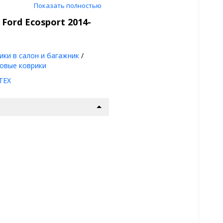
Показать полностью
ь сливается - практичный
Ford Ecosport 2014-
ьно повторяют
ики в салон и багажник
/
овые коврики
 лето, осень, зима,
линовый и полиуретановый
TEX
дин комплект.
и не пропускает дальше,
 просты в уходе