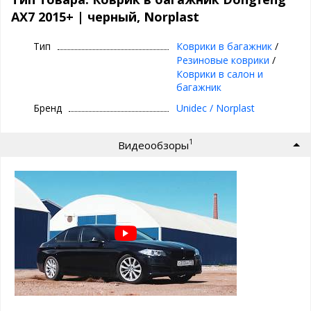
Цвет: черный
AX7 2015+ | черный, Norplast
Особенности коврика в багажник
Norplast:
Тип
Коврики в багажник
/
Резиновые коврики
/
высокие бортики 2-3 см
Коврики в салон и
легко чистить
багажник
точно повторяет форму багажника
не пахнет
Бренд
Unidec / Norplast
не деформируются
работает от -50 до +50 градусов
1
малый вес
Видеообзоры
гибкость материала
не подвержен хим. веществам