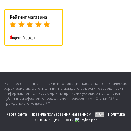
Вся представленная на сайте информация, касающаяся технических
характеристик, фото, наличия на складе, стоимости товаров, носит
информационный характер и ни при каких условиях не является
публичной офертой, определяемой положениями Статьи 437(2)
Гражданского кодекса РФ.
Карта сайта
|
Правила пользования магазином
|
|
Политика
конфиденциальности