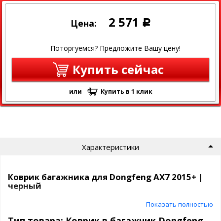
2 571
Цена:
Р
Поторгуемся? Предложите Вашу цену!
Купить сейчас
или
Купить в 1 клик
Характеристики
Коврик багажника для Dongfeng AX7 2015+ |
черный
Показать полностью
Полиуретановый автомобильный коврик в багажник Norplast
Материал: Полиуретан
Тип товара: Коврик в багажник Dongfeng