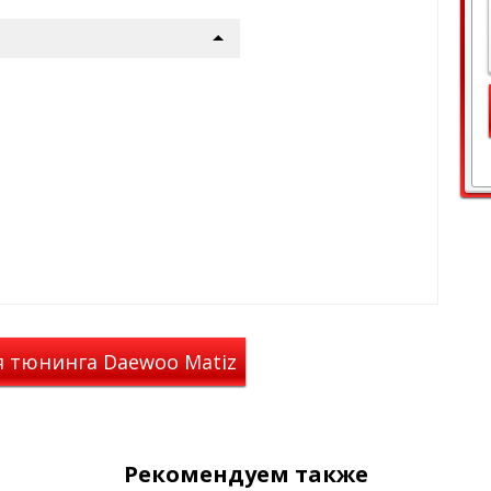
ариантах профилей:
й
оцинкованный профиль
й черным пластиком для
и движении, с торцов профиль
репления опор закрыты
льного сечения, шириной 52
 снижения шума при движении,
лушками, а пазы крепления
Сверху профиля
имеется Т-паз
ополнительных аксессуаров, по
ем. Такой уплотнитель
 грузу скользить по
миниевый
профиль овального
шириной 82 мм, с черным
ьшающий шум
во время
цов профиль закрыт
я тюнинга Daewoo Matiz
ия опор закрыты резиновыми
паз
(евро слот) шириной 11 мм
в, по умолчанию закрытый
 удобен тем, что не
о поперечине.
Рекомендуем также
ров LUX позволяет надёжно