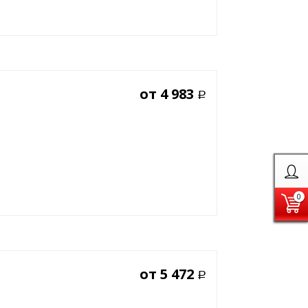
от
4 983
Р
0
от
5 472
Р