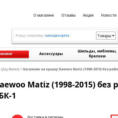
О магазине
Отзывы
Акции
Новости
Я ищу, например,
накладка крета
Шильды, эмблемы,
юнинг
Аксессуары
брелоки
 (Дэу Матиз)
Багажник на крышу Daewoo Matiz (1998-2015) без рейл
ewoo Matiz (1998-2015) без 
БК-1
Доставка в регионы