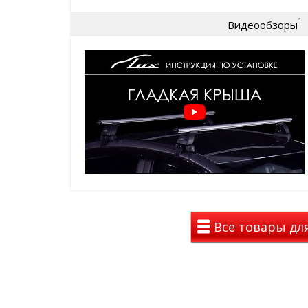
Поперечины багажника ЛЮКС представлены в 3 в
1
1. ПРЯМОУГОЛЬНЫЙ
- усиленный
стально
Видеообзоры
прямоугольного сечения 22х32 мм. покрыты
защиты от коррозии. Для снижения шума пр
закрыт пластиковыми заглушками, а пазы к
резиновыми уплотнителями.
2. ОВАЛЬНЫЙ
-
алюминиевый
профиль ова
мм, с серым анодированным покрытием. Для
с торцов профиль закрыт пластиковыми заг
опор закрыты резиновыми уплотнителями. 
(евро слот) шириной 11 мм для крепления д
умолчанию закрытый резиновым уплотнител
удобен тем, что не позволяет перевозимому
поперечине.
3. КРЫЛОВИДНЫЙ (АЭРО)
- усиленный
алю
аэродинамического крыловидного сечения, 
анодированным покрытием, заметно
умен
движения. Также, для снижения шума, с тор
Все товары дл
пластиковыми заглушками, а пазы креплен
уплотнителями. Сверху профиля
имеется Т-
для крепления дополнительных аксессуаро
резиновым уплотнителем. Такой уплотнитель
позволяет перевозимому грузу скользить п
Инновационная мягкая оболочка стальных адапте