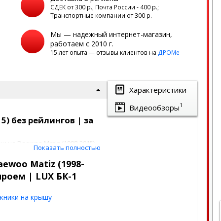
а
СДЕК от 300 р.; Почта России - 400 р.;
Транспортные компании от 300 р.
Мы — надежный интернет-магазин,
работаем с 2010 г.
15 лет опыта — отзывы клиентов на
ДРОМе
Характеристики
1
Видеообзоры
5) без рейлингов | за
 на Daewoo Matiz (1998-2015)
Показать полностью
мобиля.
 в необходимом положении.
ewoo Matiz (1998-
о слоя крыши, крепежные
проем | LUX БК-1
составом.
жники на крышу