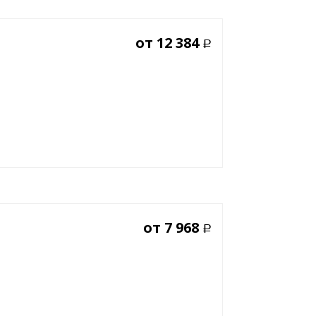
от
12 384
Р
от
7 968
Р