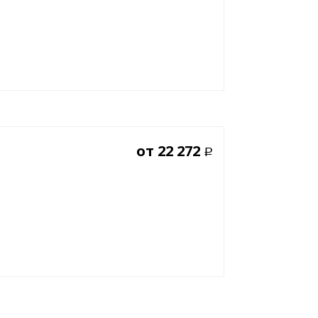
от
22 272
Р