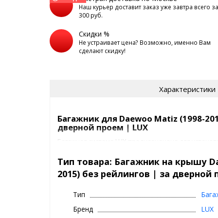
Наш курьер доставит заказ уже завтра всего з
300 руб.
Скидки %
Не устраивает цена? Возможно, именно Вам
сделают скидку!
Характеристики
Багажник для Daewoo Matiz (1998-201
дверной проем | LUX
Багажная система LUX предназначена для установки
без рейлингов | за дверной проем на крышу авто
Крепежные элементы жестко фиксируют багажник
Тип товара: Багажник на крышу Da
Для предотвращения повреждения лакокрасочног
2015) без рейлингов | за дверной 
элементы покрыты специальным полиуретановым 
Багажник ЛЮКС представляет собой
Тип
Бага
2 поперечины
Бренд
LUX
4 адаптера под ваш авто