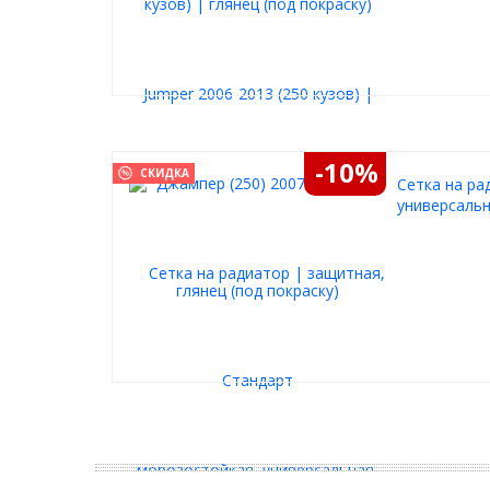
-10%
СКИДКА
Cетка на ра
универсальн