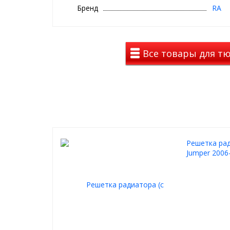
движения.
Бренд
RA
Решетка радиатора выпускается в двух вариантах
сеткой.
Все товары для тю
Решетка радиатора устанавливается в штатные ме
дополнительной обработки кузова, в сумме с быс
постоянным наличием на складе позволит вам св
оперативно установить её на ваш автомобиль.
Решетка рад
Jumper 2006-