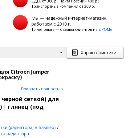
а
СДЕК от 300 р.; Почта России - 400 р.;
Транспортные компании от 300 р.
Мы — надежный интернет-магазин,
работаем с 2010 г.
15 лет опыта — отзывы клиентов на
ДРОМе
Характеристики
ля Citroen Jumper
окраску)
Показать полностью
 черной сеткой) для
) | глянец (под
тка алюминиевая.,
L3H3, L4H2, L4H3
тки (радиатора, в бампер)
/
автомобиля, а также защитит
та радиатора
ельных элементов во время