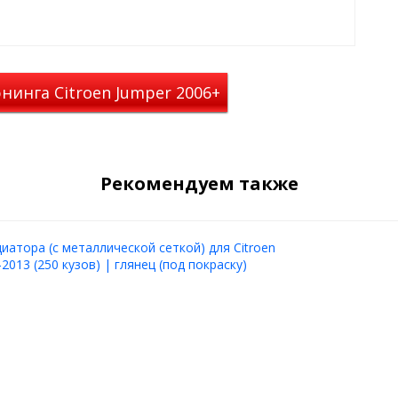
: с металлической и черной
нинга Citroen Jumper 2006+
ста, не требуя
трыми сроками производства и
оевременно приобрести и
Рекомендуем также
иатора (с металлической сеткой) для Citroen
2013 (250 кузов) | глянец (под покраску)