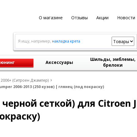
О магазине
Отзывы
Акции
Новости
Я ищу, например,
накладка крета
Шильды, эмблемы,
юнинг
Аксессуары
брелоки
r 2006+ (Ситроен Джампер)
mper 2006-2013 (250 кузов) | глянец (под покраску)
черной сеткой) для Citroen J
покраску)