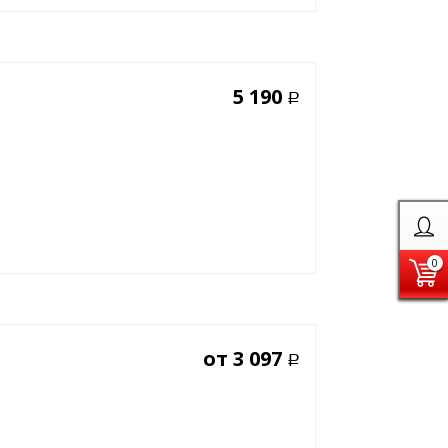
5 190
Р
0
от
3 097
Р