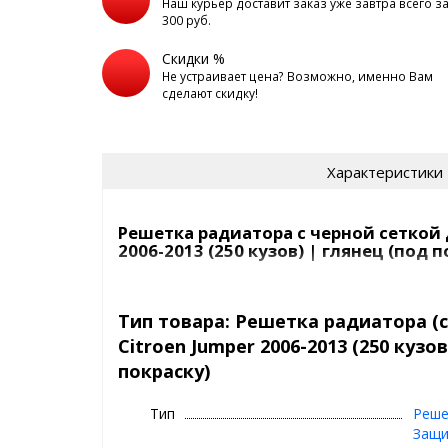
Наш курьер доставит заказ уже завтра всего з
300 руб.
Скидки %
Не устраивает цена? Возможно, именно Вам
сделают скидку!
Характеристики
Решетка радиатора с черной сеткой д
2006-2013 (250 кузов) | глянец (под п
Артикул: RRCJ-019650
Поверхность: глянец(под покраску)
Тип товара: Решетка радиатора (с
Покрытие: нет
Citroen Jumper 2006-2013 (250 кузов
Вес: 1990 гр
покраску)
Размер в упаковке: 1250х500х100 мм
Комплектация: Деталь (АБС-пластик-2мм)-1 шт., се
Устанавливается на машины: L1H1, L2H1, L2H2, L3H2, 
Тип
Реше
Решетка радиатора изменит внешний вид вашего 
Защи
радиатор от небольших камней и других нежелат