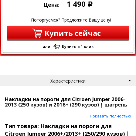
1 490
Цена:
Р
Поторгуемся? Предложите Вашу цену!
Купить сейчас
или
Купить в 1 клик
Характеристики
Накладки на пороги для Citroen Jumper 2006-
2013 (250 кузов) и 2016+ (290 кузов) | шагрень
Показать полностью
Артикул: NCJ-017502
Поверхность: шагрень
Тип товара: Накладки на пороги для
Покрытие: нет
Citroen Jumper 2006+/2013+ (250/290 кузов) |
Вес: 280 гр