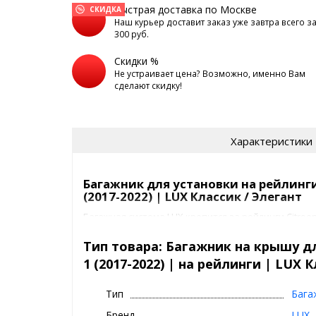
Быстрая доставка по Москве
СКИДКА
Наш курьер доставит заказ уже завтра всего з
300 руб.
Скидки %
Не устраивает цена? Возможно, именно Вам
сделают скидку!
Характеристики
Багажник для установки на рейлинги 
(2017-2022) | LUX Классик / Элегант
Багажная система LUX крепится за рейлинги Citroen C
помощью прочных опор .
Крепежные элементы жестко фиксируют багажник
Тип товара: Багажник на крышу для
Для предотвращения повреждения лакокрасочног
1 (2017-2022) | на рейлинги | LUX 
элементы покрыты специальным полиуретановым 
Багажник ЛЮКС спроектирован для авто с рейлинг
Тип
Бага
КЛАССИК -
без защиты от кражи
Бренд
LUX