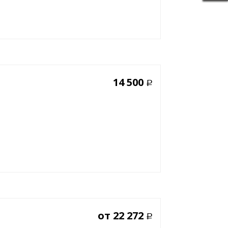
14 500
Р
от
22 272
Р