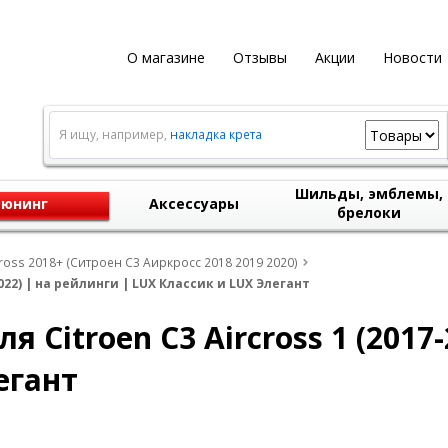
О магазине
Отзывы
Акции
Новости
Я ищу, например,
накладка крета
Шильды, эмблемы,
юнинг
Аксессуары
брелоки
cross 2018+ (Ситроен С3 Аиркросс 2018 2019 2020)
022) | на рейлинги | LUX Классик и LUX Элегант
 Citroen C3 Aircross 1 (2017-
егант