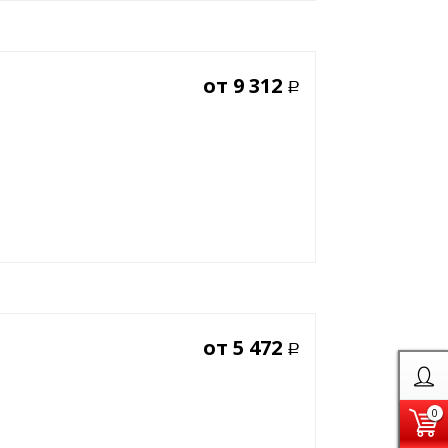
от
9 312
Р
от
5 472
Р
0