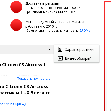
Доставка в регионы
а
СДЕК от 300 р.; Почта России - 400 р.;
Транспортные компании от 300 р.
Мы — надежный интернет-магазин,
работаем с 2010 г.
15 лет опыта — отзывы клиентов на
ДРОМе
Характеристики
2
Видеообзоры
Citroen C3 Aircross 1
3 Aircross 1 (2017-2022) с
Показать полностью
 в необходимом положении.
 Citroen C3 Aircross
о слоя крыши, крепежные
Классик и LUX Элегант
составом.
ами и бывает 2 видов:
жники на крышу