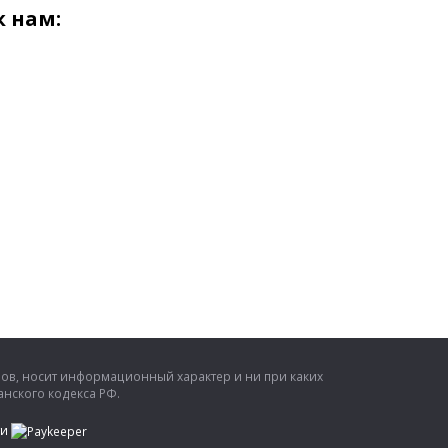
 нам:
ров, носит информационный характер и ни при каких
нского кодекса РФ.
ти