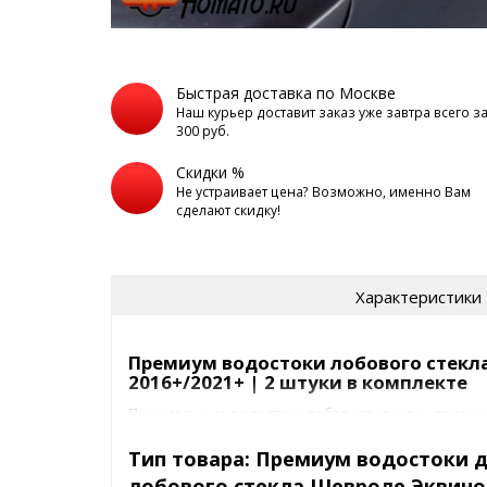
Быстрая доставка по Москве
Наш курьер доставит заказ уже завтра всего з
300 руб.
Скидки %
Не устраивает цена? Возможно, именно Вам
сделают скидку!
Характеристики
Премиум водостоки лобового стекла
2016+/2021+ | 2 штуки в комплекте
Премиальные водостоки лобового стекла - полезн
избавит от омывайки, ручейков воды на
зеркалах
после взмаха щеток
Тип товара: Премиум водостоки 
препятсвует загрязнению боковых стекол от 
лобового стекла Шевроле Эквинок