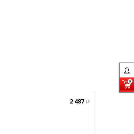
0
2 487
Р