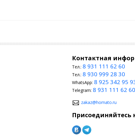
не
ры
тельская сторона, П-R
Контактная инфо
R находятся в нижней части
8 931 111 62 60
Тел.:
8 930 999 28 30
Тел.:
8 925 342 95 9
WhatsApp:
8 931 111 62 6
Telegram:
zakaz@homato.ru
Присоединяйтесь к
ных навыков.
ойку автомобиля, по всей