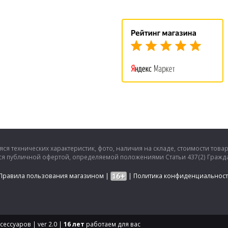
кла
ирьте спиртовой салфеткой
рхности.
ейся поверхности дефлектора.
обового стекла
вания дефлектора контролируя
 к углу стойки.
ектор для лучшей фиксации
ся технических характеристик, фото, наличия на складе, стоимости това
тся публичной офертой, определяемой положениями Статьи 437(2) Гражда
Правила пользования магазином
|
|
Политика конфиденциальнос
ессуаров | ver 2.0 |
16 лет
работаем для вас