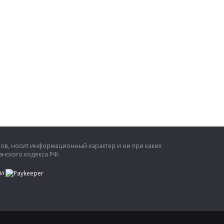
ров, носит информационный характер и ни при каких
нского кодекса РФ.
ти