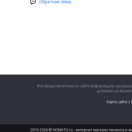
длине стойки к ближнему краю лобового сте
Обратная связь
Очистите поверхность стойки, затем обезж
(прилагается в комплекте).
Дождитесь полного испарения спирта с пове
Отделите 5-10 см защитной ленты от клеящ
Начните установку с нижней части стойки л
Удаляйте защитную ленту по мере приклеи
глубину приклеивания по шаблону, уперев его
Тщательно и с усилием проглаживайте дефл
скотча.
Снимите защитную пленку.⁠
Вся представленная на сайте информация, касающая
условиях не являе
Карта сайта
|
2010-2026 © HOMATO.ru - интернет магазин тюнинга и акс