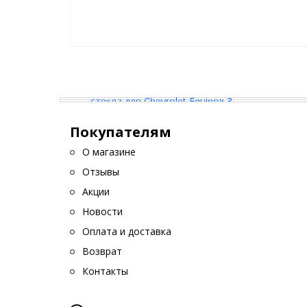
защита от воды, даже при открытом ок
выдерживают низкие и высокие температу
просты в установке
не портят внешний вид
больше никаких потеков
Комплектация
Дефлектор лобового стекла – 2 шт. (Л-L води
Покупателям
пассажирская сторона) Обозначения Л-L и П-
дефлектора.
О магазине
Спиртовая салфетка – 1 шт.
Отзывы
Шаблон для установки – 1 шт.
Инструкция по установке – 1 шт.
Акции
QR-код с видеоинструкцией – 1шт.
Новости
Оплата и доставка
Установка
Возврат
Контакты
Установка дефлектора не требует специаль
Устанавливается дефлектор на переднюю ст