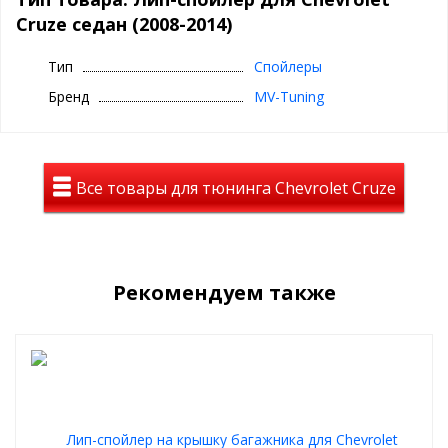
Комплектность:
Cruze седан (2008-2014)
Спойлер на крышку багажника - 1 шт. (
НЕКРАШЕНЫЙ
)
Тип
Спойлеры
Габариты:
1210мм*200мм*50мм
Бренд
MV-Tuning
Вес (граммы):
850 гр.
Материал:
АБС Пластик
Время установки:
40 мин.
Все товары для тюнинга Chevrolet Cruze
Рекомендуем также