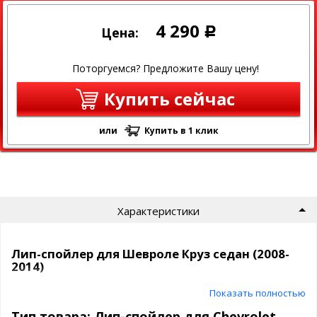
4 290
Цена:
Р
Поторгуемся? Предложите Вашу цену!
Купить сейчас
или
Купить в 1 клик
Характеристики
Лип-спойлер для Шевроле Круз седан (2008-
2014)
Показать полностью
Марка и модель:
Chevrolet Cruze седан (2008-2014)
Тип товара: Лип-спойлер для Chevrolet