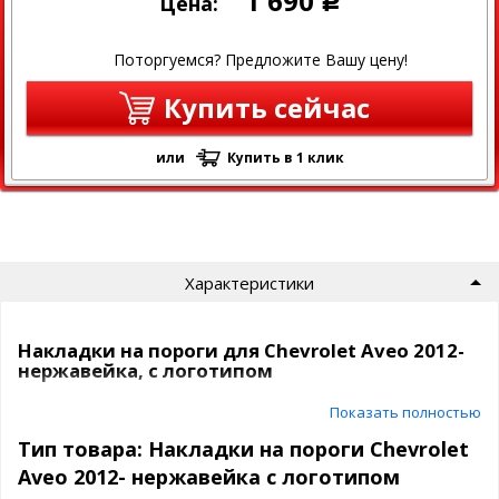
1 690
Цена:
Р
Поторгуемся? Предложите Вашу цену!
Купить сейчас
или
Купить в 1 клик
Характеристики
Накладки на пороги для Chevrolet Aveo 2012-
нержавейка, с логотипом
Показать полностью
Марка и модель: Chevrolet Aveo 2012-
Тип товара: Накладки на пороги Chevrolet
Накладки на пороги для автомобиля Chevrolet Aveo 2012-
Aveo 2012- нержавейка с логотипом
эффективно защитят Ваш авто от механических повреждений,