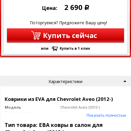
2 690
Цена:
Р
Поторгуемся? Предложите Вашу цену!
Купить сейчас
или
Купить в 1 клик
Характеристики
Коврики из EVA для Chevrolet Aveo (2012-)
Модель
Chevrolet Aveo (2012-)
Производитель
EVA
Показать полностью
Коврики в салон из EVA материала для
Тип товара: ЕВА ковры в салон для
Chevrolet Aveo (2012-)