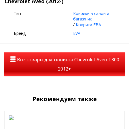
Chevrolet Aveo (2012-)
⊕ ячейки для грязи и воды на ЕВА ковриках
Тип
Коврики в салон и
⊕ объединяют лучшие качества резиновых и
багажник
текстильных ковриков
/
Коврики ЕВА
⊕ надежно фиксируются повторяя геометрию
Бренд
EVA
пола авто
⊕ используются круглый год
⊕ легко чистятся и просты в уходе
Все товары для тюнинга Chevrolet Aveo T300
2012+
Рекомендуем также