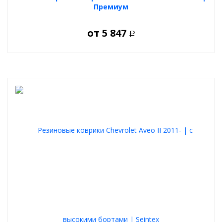
Премиум
от
5 847
Р