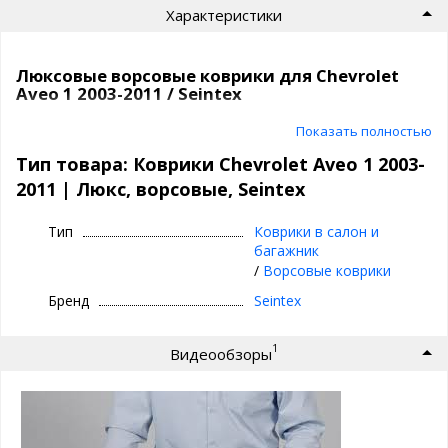
Характеристики
Люксовые ворсовые коврики для Chevrolet
Aveo 1 2003-2011 / Seintex
Ворсовые коврики премиум класса |
Показать полностью
Seintex
Тип товара: Коврики Chevrolet Aveo 1 2003-
2011 | Люкс, ворсовые, Seintex
⊕ идеальное сочетание материалов:
ворсовый верх, непромокаемый слой и
Тип
Коврики в салон и
антискользящее покрытие
багажник
⊕ надежно фиксируются, так как сделаны под
/
Ворсовые коврики
оригинальный крепеж, идельно повторяют
Бренд
Seintex
геометрию пола авто
⊕ используются каждый день круглый год -
1
Видеообзоры
лето, осень, зима, весна
⊕ имеют нестираемый подпятник
⊕ износостойки, легко чистятся и моются,
просты в уходе
⊕ Идеальное повторение