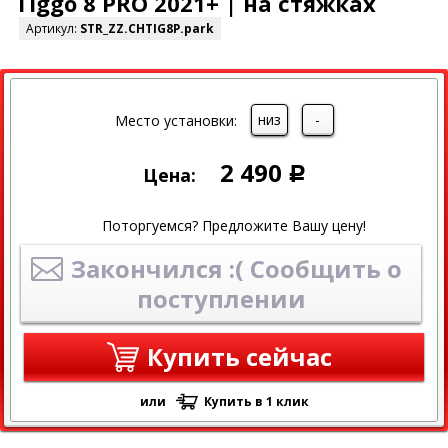
Tiggo 8 PRO 2021+ | на стяжках
Артикул:
STR_ZZ.CHTIG8P.park
низ
-
Место установки:
2 490
Цена:
Р
Поторгуемся? Предложите Вашу цену!
Закончился :( Сообщить о
поступлении
Купить сейчас
или
Купить в 1 клик