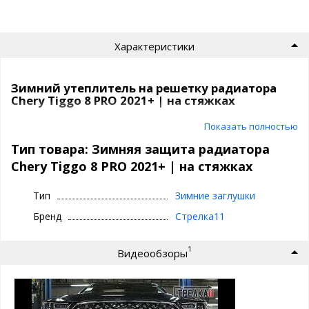
Характеристики
Зимний утеплитель на решетку радиатора
Chery Tiggo 8 PRO 2021+ | на стяжках
Зимний экран | на стяжках
Показать полностью
Тип товара: Зимняя защита радиатора
⊕ сохраняет тепло при минусовых
Chery Tiggo 8 PRO 2021+ | на стяжках
температурах
⊕ надежно фиксируется,идельно повторяет
Тип
Зимние заглушки
геометрию вашего автомобиля авто
Бренд
Стрелка11
⊕ используется зимой для защиты от грязи,
химии и всего, что летит с наших прекрасных
1
Видеообзоры
дорог
⊕ зимняя защита сделана из пластика -
эластичный и практичный
⊕ износостоек, легко чистится и моется, прост