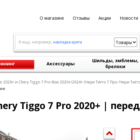
О магазине
Отзывы
Акции
Новости
Я ищу, например,
накладка крета
Шильды, эмблемы,
юнинг
Аксессуары
брелоки
o 2020+ и Chery Tiggo 7 Pro Max 2020+/2024+ (Чери Тигго 7 Про /Чери Тигг
ние
ry Tiggo 7 Pro 2020+ | пере