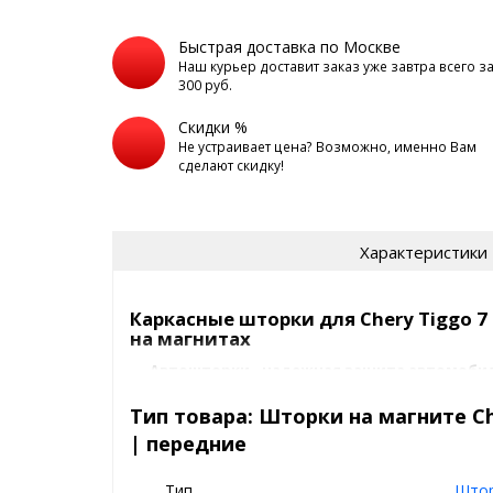
Быстрая доставка по Москве
Наш курьер доставит заказ уже завтра всего з
300 руб.
Скидки %
Не устраивает цена? Возможно, именно Вам
сделают скидку!
Характеристики
Каркасные шторки для Chery Tiggo 7 
на магнитах
Автошторки - надежная защита автомобил
взглядов.
Тип товара: Шторки на магните Che
Лучшая альтернатива то
| передние
Основные преимущества шторок д
Тип
Што