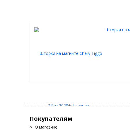
элементарная установка и снятие
не мешают обзору (прозрачность 70-80%)
не слетают от опускания стекла
не слетают на высокой скорости
Шторки на м
Покупателям
О магазине