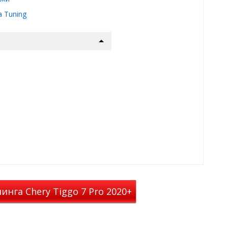
a Tuning
на в 2 раза
иле, кто у вас находится -
 Вас и ваш авто.
еживать - оштрафуют или нет.
это абсолютно законно.
можно смело, открыв окна,
мошкары и т.д.
ого пуха, пыльцы и пыли.
нга Chery Tiggo 7 Pro 2020+
проем двери