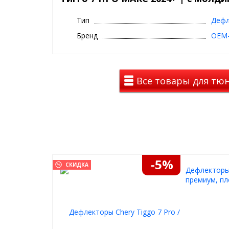
2024+
OEM-
Производитель
Tuning
Тип
Дефл
Бренд
OEM-
Дефлекторы крепятся на внешнюю сторону рамки 
Все товары для тюни
-5%
СКИДКА
Дефлекторы 
премиум, пл