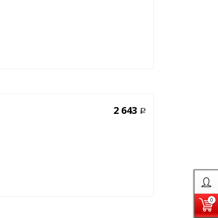
2 643
Р
0