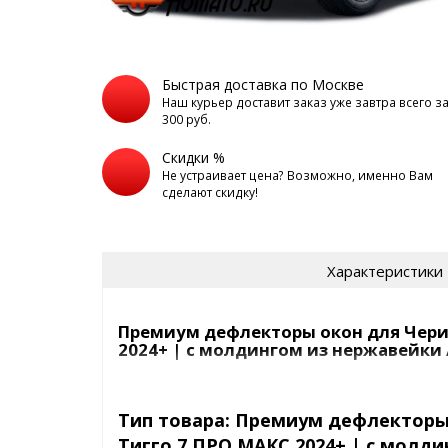
Быстрая доставка по Москве
Наш курьер доставит заказ уже завтра всего з
300 руб.
Скидки %
Не устраивает цена? Возможно, именно Вам
сделают скидку!
Характеристики
Премиум дефлекторы окон для Чери
2024+ | с молдингом из нержавейки 
Чери Тигго
7 ПРО
Тип товара: Премиум дефлекторы
Модель
МАКС
Тигго 7 ПРО МАКС 2024+ | с молд