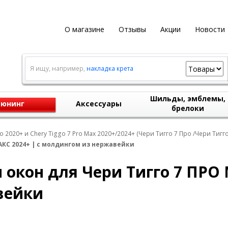
О магазине
Отзывы
Акции
Новости
Я ищу, например,
накладка крета
Шильды, эмблемы,
юнинг
Аксессуары
брелоки
o 2020+ и Chery Tiggo 7 Pro Max 2020+/2024+ (Чери Тигго 7 Про /Чери Тигг
КС 2024+ | с молдингом из нержавейки
кон для Чери Тигго 7 ПРО М
вейки