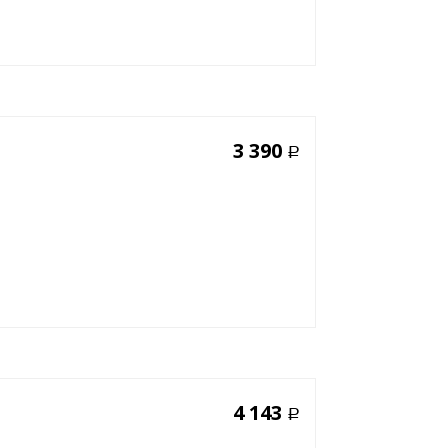
3 390
Р
4 143
Р