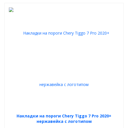
2022+/2024+ представляет из себя деталь из АБС-пластика с
тисненой поверхностью. При активном использовании
багажного отсека автомобиля на накладке неизбежно будут
появляться небольшие царапины, но, благодаря прочности
пластика и шагреневой поверхности, они будут практически
незаметны.
Полный комплект поставки накладки на задний бампер
автомобиля Chery Tiggo 7 Pro / 7 Pro Max 2022+/2024+ включает в
себя следующие элементы: накладка из АБС-пластика,
двухсторонний скотч 3М, салфетка-праймер, инструкция по
установке.
Накладки на пороги Chery Tiggo 7 Pro 2020+
нержавейка с логотипом