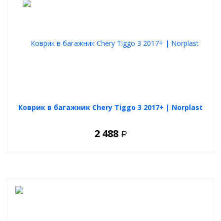
малый вес
гибкость материала
не подвержены хим. веществам
легко извлечь из автомобиля
Коврик в багажник Chery Tiggo 3 2017+ | Norplast
2 488
Р