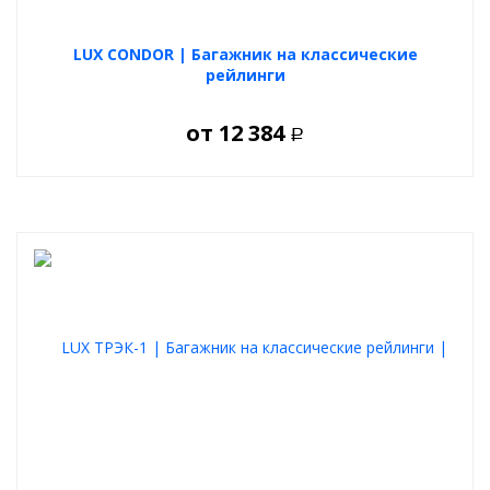
аксессуары легко крепятся на багажник LUX как способом
обхвата и зажима поперечин, так и с использованием
специального Т-слота в верхней части аэро поперечин.
LUX CONDOR | Багажник на классические
рейлинги
Максимальная допустимая нагрузка на багажник 80 кг.
от
12 384
Р