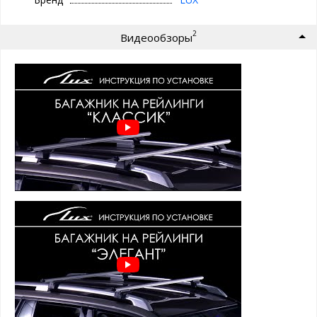
ЭЛЕГАНТ -
с защитой от кражи
(замки с ключами)
Поперечины багажника ЛЮКС представлены в 3 вариантах
2
Видеообзоры
профилей:
1. ПРЯМОУГОЛЬНЫЙ
- усиленный
стальной
оцинкованный профиль прямоугольного сечения 22х32
мм. покрытый черным пластиком для защиты от
коррозии. Для снижения шума при движении, с торцов
профиль закрыт пластиковыми заглушками, а пазы
крепления опор закрыты резиновыми уплотнителями.
2. ОВАЛЬНЫЙ
-
алюминиевый
профиль овального
сечения, шириной 52 мм, с серым анодированным
покрытием. Для снижения шума при движении, с торцов
профиль закрыт пластиковыми заглушками, а пазы
крепления опор закрыты резиновыми уплотнителями.
Сверху профиля
имеется Т-паз
(евро слот) шириной 11
мм для крепления дополнительных аксессуаров, по
умолчанию закрытый резиновым уплотнителем. Такой
уплотнитель удобен тем, что не позволяет
перевозимому грузу скользить по поперечине.
3. КРЫЛОВИДНЫЙ (АЭРО)
- усиленный
алюминиевый
профиль овального аэродинамического крыловидного
сечения, шириной 82 мм, с черным анодированным
покрытием, заметно
уменьшающий шум
во время
движения. Также, для снижения шума, с торцов профиль