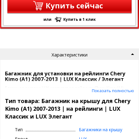
Купить сейчас
или
Купить в 1 клик
Характеристики
Багажник для установки на рейлинги Chery
Kimo (A1) 2007-2013 | LUX Классик / Элегант
Багажная система LUX крепится за рейлинги Chery Kimo (A1)
Показать полностью
2007-2013 с помощью прочных опор .
Крепежные элементы жестко фиксируют багажник в
Тип товара: Багажник на крышу для Chery
необходимом положении. Для предотвращения повреждения
Kimo (A1) 2007-2013 | на рейлинги | LUX
лакокрасочного слоя крыши, крепежные элементы покрыты
Классик и LUX Элегант
специальным полиуретановым составом.
Багажник ЛЮКС спроектирован для авто с рейлингами и бывает
2 видов:
Тип
Багажники на крышу
Бренд
КЛАССИК -
без защиты от кражи
LUX