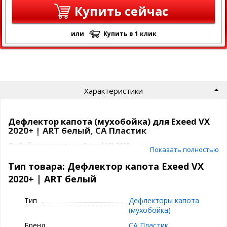
Купить сейчас
или
Купить в 1 клик
Характеристики
Дефлектор капота (мухобойка) для Exeed VX
2020+ | ART белый, СА Пластик
Отбойник капота на Exeed VX 2020+
– это надежная защита
Показать полностью
передней части вашего автомобиля от повреждений, сколов и
загрязнений.
Тип товара: Дефлектор капота Exeed VX
2020+ | ART белый
Преимущества дефлектора капота:
Эффективная защита:
отводит мелкие камни, песок и
Тип
Дефлекторы капота
дорожный мусор от капота, предотвращая образование
(мухобойка)
сколов и ржавчины.
Бренд
СА Пластик