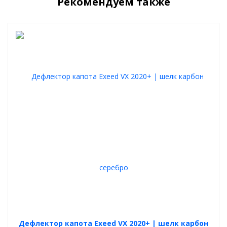
Рекомендуем также
Установите мухобойку и наслаждайтесь чистым лобовым
стеклом, защитой капота и стильным внешним видом вашего
автомобиля.
Купить дефлектор капота Exeed VX 2020+
можно прямо
сейчас – оформляйте заказ и обеспечьте своему автомобилю
надежную защиту!
Дефлектор капота Exeed VX 2020+ | шелк карбон