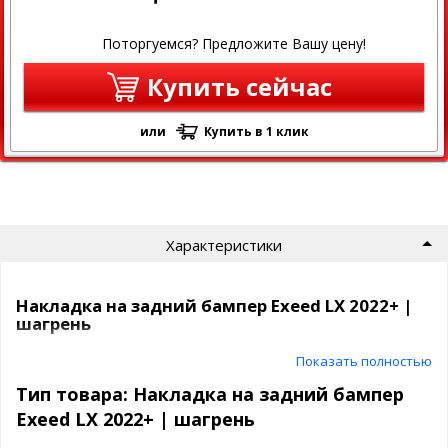
Поторгуемся? Предложите Вашу цену!
Купить сейчас
или
Купить в 1 клик
Характеристики
Накладка на задний бампер Exeed LX 2022+ |
шагрень
Показать полностью
Поверхность: шагрень
Покрытие: нет
Тип товара: Накладка на задний бампер
Вес: 300 гр
Exeed LX 2022+ | шагрень
Размер в упаковке: 1250х150х20 мм
Тип упаковки: полиэтилен