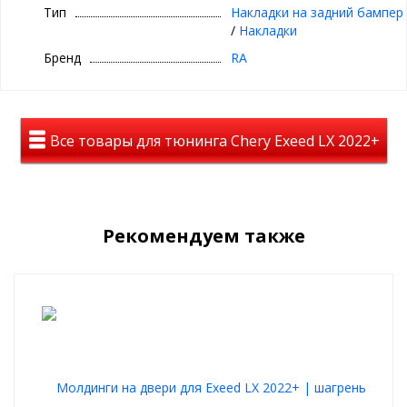
Комплектация: Деталь (АБС-пластик)-2 шт., двухсторонний скотч
Тип
Накладки на задний бампер
3М
/
Накладки
Накладка на задний бампер помогает предотвратить
Бренд
RA
повреждение лакокрасочного покрытия бампера в процессе
погрузки или выгрузки каких-либо вещей из багажника. В том
случае, если верхняя поверхность заднего бампера Вашего
автомобиля уже повреждена, с помощью установки накладки
на задний бампер вы сможете скрыть все царапины и сколы,
Все товары для тюнинга Chery Exeed LX 2022+
сэкономив на перекраске бампера.
Накладка устанавливается с помощью двухсторонней клейкой
ленты 3М, которая обеспечивает ее надежное крепление на
поверхности бампера. Для надежного крепление требуется
точно соблюдать технологию работы с двухсторонними
Рекомендуем также
клейкими лентами. С алгоритмом проведения установки Вы
можете ознакомиться в инструкции по монтажу, которая
входит в комплект поставки.
Накладка на задний бампер на Exeed LX 2022+ представляет из
себя деталь из АБС-пластика с тисненой поверхностью. При
активном использовании багажного отсека автомобиля на
накладке неизбежно будут появляться небольшие царапины,
но, благодаря прочности пластика и шагреневой поверхности,
они будут практически незаметны.