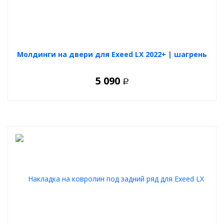
Полный комплект поставки накладки на задний бампер
автомобиля Exeed LX 2022+ включает в себя следующие
элементы: накладка из АБС-пластика, двухсторонний скотч 3М,
салфетка-праймер, инструкция по установке.
Молдинги на двери для Exeed LX 2022+ | шагрень
5 090
Р