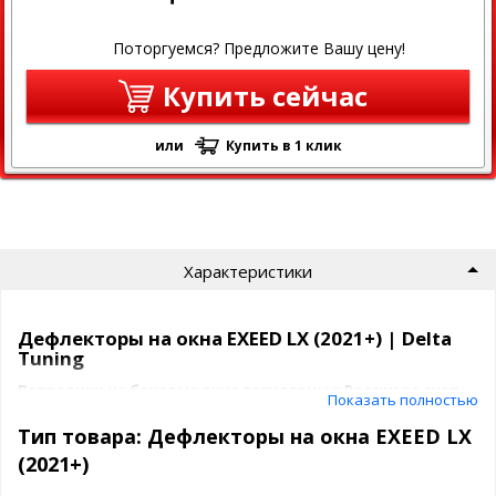
Поторгуемся? Предложите Вашу цену!
Купить сейчас
или
Купить в 1 клик
Характеристики
Дефлекторы на окна EXEED LX (2021+) | Delta
Tuning
Ветровики на боковые окна популярны в России за счет
Показать полностью
их приемлимой цены и отличного качества.
Тип товара: Дефлекторы на окна EXEED LX
На данный момент данные дефлекторы для EXEED LX (2021+)
(2021+)
выпускаются в отличном исполнении
Без хром молдинга
- чисто черные- ширина 5-7 см