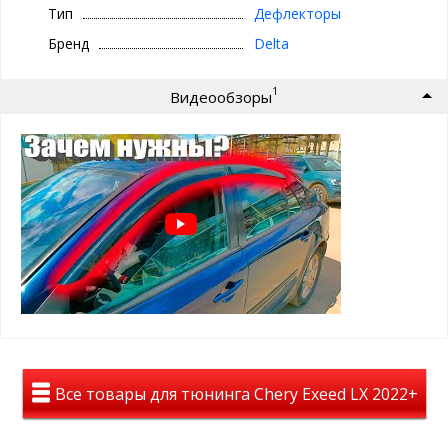
Тип
Дефлекторы
Дефлекторы окон на EXEED LX (2021+) приклеиваются на рамки
Бренд
Delta
дверей с помощью двухстороннего скотча 3M, который уже
нанесен с задней стороны каждого ветровика.
1
Видеообзоры
Цвет дефлекторов — темно-дымчатый, тонированный
На авто дефлекторы смотрятся полностью темными, но при
этом из салона автомобиля все отлично просматривается.
Материал: лёгкое и высококачественное оргстекло
Дефлекторы уберегут Вас от слепящего солнца, помогут в
дождливую погоду и будут радовать Вас долгие годы.
Все товары для тюнинга Chery Exeed LX 2022+