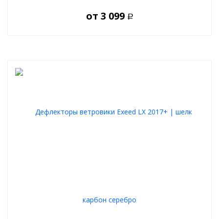
от
3 099
Р