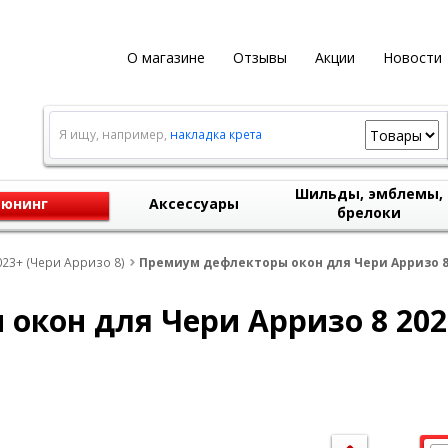
О магазине
Отзывы
Акции
Новости
Я ищу, например,
накладка крета
Шильды, эмблемы,
юнинг
Аксессуары
брелоки
023+ (Чери Арризо 8)
Премиум дефлекторы окон для Чери Арризо 8
окон для Чери Арризо 8 202