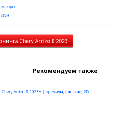
екторы
ду, можно не бояться
Style
этом воздух будет
нинга Chery Arrizo 8 2023+
с помощью скотча 3М, который
Рекомендуем также
Chery Arrizo 8 2023+ | премиум, плоские, 2D