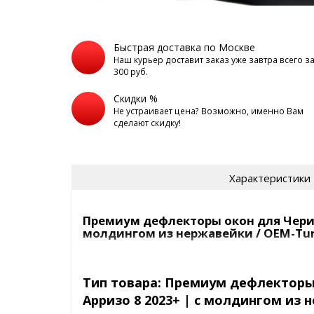
Быстрая доставка по Москве
Наш курьер доставит заказ уже завтра всего з
300 руб.
Скидки %
Не устраивает цена? Возможно, именно Вам
сделают скидку!
Характеристики
Премиум дефлекторы окон для Чери А
молдингом из нержавейки / OEM-Tu
Производитель OEM-Tuning
Тип товара: Премиум дефлекторы
Дефлекторы окон Чери Арризо 8 2023+ – внешний 
Арризо 8 2023+ | с молдингом из 
который оценен большим количеством авто владе