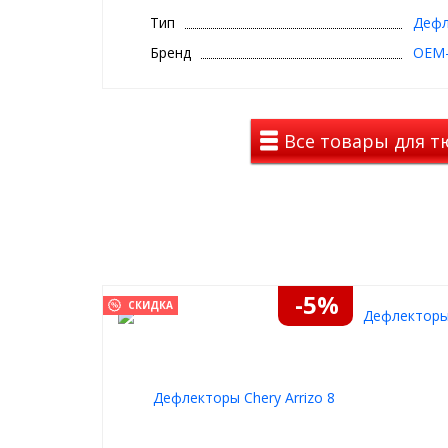
дополнения, ветровики также полезная вещь.
Тип
Дефл
При установленных ветровиках, в дождливую пого
Бренд
OEM-
попадания влаги при «чуть» открытых окнах, при 
беспрепятственно попадать в салон.
В комплект входят 4 ветровика.
Все товары для тю
Дефлекторы крепятся на внешнюю сторону рамки 
уже проклеен сзади каждого дефлектора.
-5%
СКИДКА
Дефлекторы 