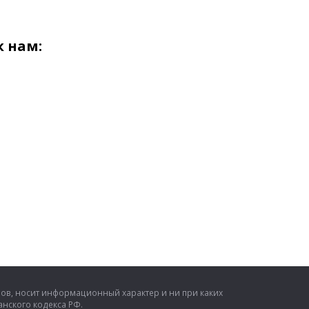
 нам:
ров, носит информационный характер и ни при каких
нского кодекса РФ.