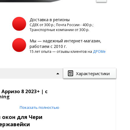
Доставка в регионы
а
СДЕК от 300 р.; Почта России - 400 р.;
Транспортные компании от 300 р.
Мы — надежный интернет-магазин,
работаем с 2010 г.
15 лет опыта — отзывы клиентов на
ДРОМе
Характеристики
рризо 8 2023+ | с
ning
Показать полностью
 окон для Чери
элемент стайлинга автомобиля,
нержавейки
льцев. Кроме эстетического