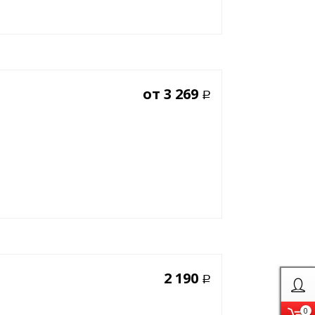
от
3 269
Р
2 190
Р
0