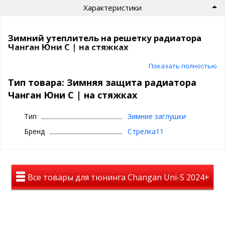
Характеристики
Зимний утеплитель на решетку радиатора
Чанган Юни С | на стяжках
Зимний экран | на стяжках
Показать полностью
Тип товара: Зимняя защита радиатора
⊕ сохраняет тепло при минусовых
Чанган Юни С | на стяжках
температурах
⊕ надежно фиксируется,идельно повторяет
Тип
Зимние заглушки
геометрию вашего автомобиля авто
Бренд
Стрелка11
⊕ используется зимой для защиты от грязи,
химии и всего, что летит с наших прекрасных
дорог
⊕ зимняя защита сделана из пластика -
Все товары для тюнинга Changan Uni-S 2024+
эластичный и практичный
⊕ износостоек, легко чистится и моется, прост
в уходе