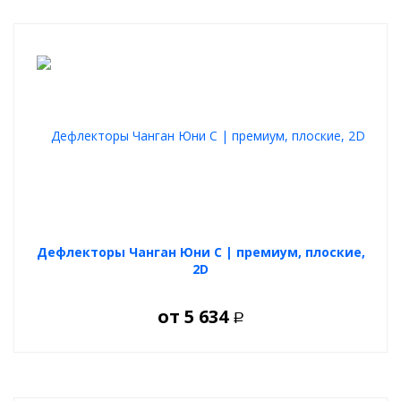
Дефлекторы Чанган Юни С | премиум, плоские,
2D
от
5 634
Р