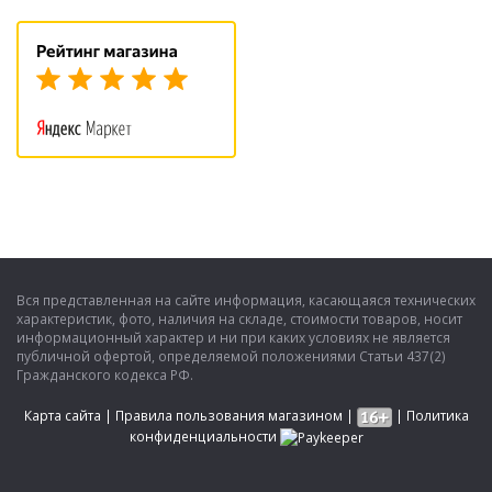
Вся представленная на сайте информация, касающаяся технических
характеристик, фото, наличия на складе, стоимости товаров, носит
информационный характер и ни при каких условиях не является
публичной офертой, определяемой положениями Статьи 437(2)
Гражданского кодекса РФ.
Карта сайта
|
Правила пользования магазином
|
|
Политика
конфиденциальности