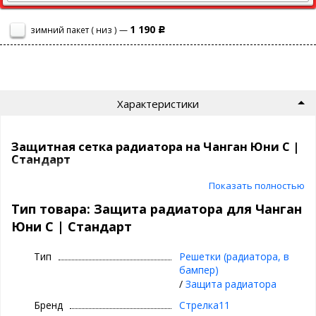
1 190
зимний пакет ( низ ) —
Р
Характеристики
Защитная сетка радиатора на Чанган Юни С |
Стандарт
Показать полностью
Сетка на радиатор Чанган Юни С защитит ваш автомобиль от
насекомых, камней, мусора и выглядит просто отлично!
Тип товара: Защита радиатора для Чанган
Юни С | Стандарт
Самый продаваемый вариант среди защитных сеток на
сегодня.
Тип
Решетки (радиатора, в
СТАНДАРТ
- это
бампер)
цвет:
хром, черный
/
Защита радиатора
сетка:
алюминий, 1 мм
Бренд
Стрелка11
кант сетки:
квадратный, из резины (10x5 мм)