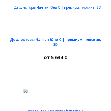
Дефлекторы Чанган Юни С | премиум, плоские,
2D
от
5 634
Р