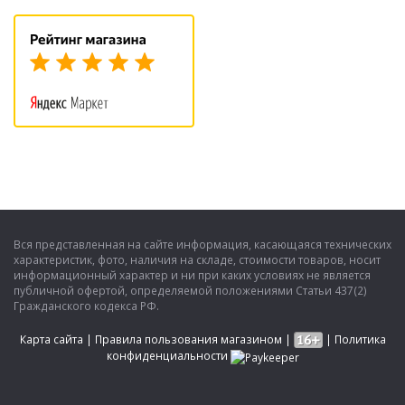
Вся представленная на сайте информация, касающаяся технических
характеристик, фото, наличия на складе, стоимости товаров, носит
информационный характер и ни при каких условиях не является
публичной офертой, определяемой положениями Статьи 437(2)
Гражданского кодекса РФ.
Карта сайта
|
Правила пользования магазином
|
|
Политика
конфиденциальности