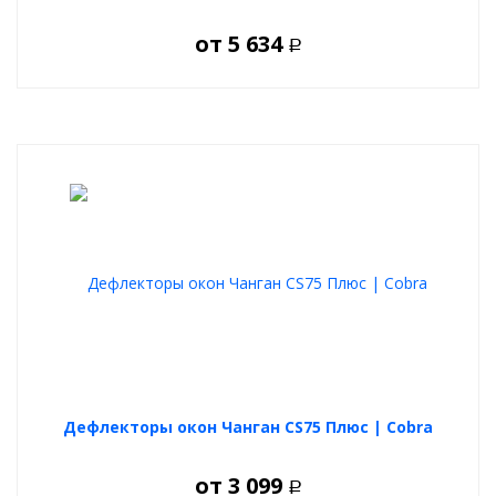
от
5 634
Р
Дефлекторы окон Чанган CS75 Плюс | Cobra
от
3 099
Р