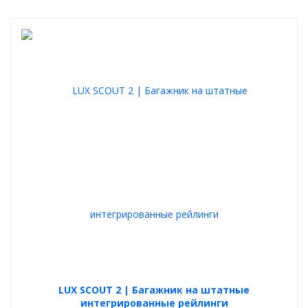
сверху и снизу установлена мягкая и надёжная резиновая
вставка.
Также данный багажник является надёжной опорой для
установки на него любых дополнительных аксессуаров для
перевозки груза, а именно: грузовых боксов, грузовых корзин,
специальных креплений для перевозки велосипедов и лыж.
Данные аксессуары легко крепятся на багажник LUX как
способом обхвата и зажима поперечин, так и с использованием
специального Т-слота в верхней части поперечин.
Максимальная допустимая нагрузка на багажник 120 кг.
LUX SCOUT 2 | Багажник на штатные
интегрированные рейлинги