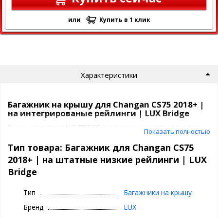
или
Купить в 1 клик
Характеристики
Багажник на крышу для Changan CS75 2018+ |
на интегрированые рейлинги | LUX Bridge
Багажная система LUX BRIDGE предназначена для установки
Показать полностью
на Changan CS75 2018+ с интегрированными рейлингами или
штатными местами на крыше. На сегодняшний день это один из
Тип товара: Багажник для Changan CS75
самых красивых багажников, созданный полностью в
2018+ | на штатные низкие рейлинги | LUX
соответствии с текущим трендом. А эксклюзивные
Bridge
аэродинамические крыловидные дуги аэро-трэвэл LUX делают
езду с данным багажником наиболее бесшумной.
Тип
Багажники на крышу
Багажник ЛЮКС БРИДЖ предлагается в двух цветах:
черные поперечины
Бренд
LUX
серебристые поперечины