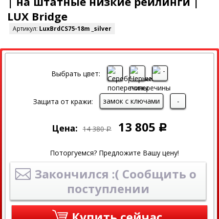
| на штатные низкие рейлинги |
LUX Bridge
Артикул:
LuxBrdCS75-18m _silver
СКИДКА
СКИДКА 4% ПРИ ОНЛАЙН ОПЛАТЕ
Выбрать цвет:
замок с ключами
-
Защита от кражи:
13 805
Цена:
Р
14 380
Р
Поторгуемся? Предложите Вашу цену!
Закончился :( Сообщить о
поступлении
Купить сейчас