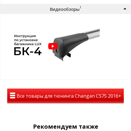
1
Видеообзоры
Багажник LUX BRIDGE имеет защиту от кражи:
замок с ключами
Стильная аэродинамическая поперечина багажника
вставляется внутрь пластиковых опор багажника и не
выступает за их края. Вся встроенная система фиксации
багажника легко регулируется по ширине и надёжно крепится
на крыше автомобиля. А после установки каждая из опор
багажника запирается на ключ.Пластиковые составляющие
данного багажника сделаны из высокопрочного
стеклонаполненного полиамида, способного выдерживать
значительные перегрузки при температуре окружающей
среды от -50 до +50°C.
Средний вес багажника 4.1 кг. Багажник поставляется в трёх
коробках:
Все товары для тюнинга Changan CS75 2016+
Багажник LUX является незаменимым автоаксессуаром,
предназначенным для перевозки грузов на крыше автомобиля.
Данный багажник можно использовать для непосредственной
перевозки груза на аэродинамических алюминиевых
поперечинах.
Рекомендуем также
Для предотвращения появления царапин на поперечинах