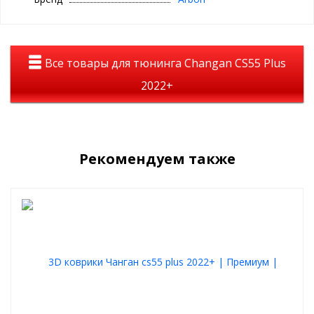
- Cвободные руки - автоматический подъем и фиксация капота
благодаря газовым упорам.
- Чистая одежда - вы никогда больше не запачкаете одежду
при открытии.
- Легкая и быстрая установка - установка без сверления и спец.
Все товары для тюнинга Changan CS55 Plus
инструментов за 15 минут.
- Штатный угол открытия капота - благодаря индивидуальной
2022+
разработке для каждого автомобиля.
- Надежная и долговечная работа - более 15 000 циклов при
температуре от +80 до -30 градусов.
- Пластиковый грязезащитный пыльник, оцинкованный крепёж
и полимерное покрытие монтажных элементов, делают упоры
капота для CHANGAN CS55 Plus 2021- устойчивыми к агрессивной
Рекомендуем также
внешней среде.
В комплекте набор крепежа и инструкция по установке.