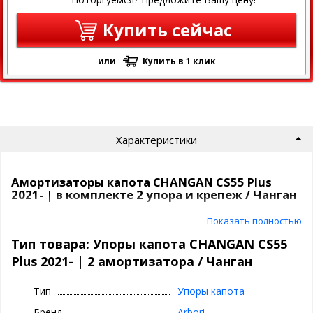
Купить сейчас
или
Купить в 1 клик
Характеристики
Амортизаторы капота CHANGAN CS55 Plus
2021- | в комплекте 2 упора и крепеж / Чанган
Показать полностью
Газовые упоры капота позволяют легко открыть капот одним
движением руки и автоматически зафиксировать его в
Тип товара: Упоры капота CHANGAN CS55
верхнем положении.
Plus 2021- | 2 амортизатора / Чанган
Установка не требует сверления дополнительных отверстий
Тип
Упоры капота
Основные преимущества упоров:
Бренд
Arbori