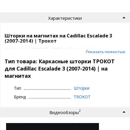
Характеристики
Шторки на магнитах на Cadillac Escalade 3
(2007-2014) | Трокот
Автошторки ТРОКОТ - ТОПовый продукт на рынке
Показать полностью
быстросъемной тонировки.
Тип товара: Каркасные шторки ТРОКОТ
Их советуют известные автоблогеры, такие как Academeg, Лиса
для Cadillac Escalade 3 (2007-2014) | на
Рулит и полно положительных отзывов в интернете.
магнитах
За что мы любим ТРОКОТ шторки для
Тип
Шторки
Cadillac Escalade 3 (2007-2014) ?
Бренд
TROKOT
отличная обзорность
затемнение как у обычной тонировки - 15%
качество продукции (крепления, материалы)
2
Видеообзоры
идеальное прилегание
быстрая установка и снятие
комфорт и безопасность на каждый день