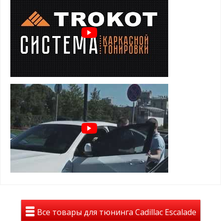
Преимущества шторок для Cadillac
Escalade 3 (2007-2014):
задержка солнечных лучей
предотвращение нагрева салона
защита от посторонних взглядов
защита от насекомых, пыли и пуха
установка шторок TROKOT - легальна и допускается ПДД
Особенности и установка:
держатся на магнитах, установленных в оконный проем
двери
элементарная установка и снятие
не слетают от опускания стекла
не слетают на высокой скорости
Все товары для тюнинга Cadillac Escalade