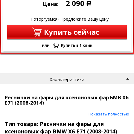
2 090
Цена:
Р
Поторгуемся? Предложите Вашу цену!
Купить сейчас
или
Купить в 1 клик
Характеристики
Реснички на фары для ксеноновых фар БМВ Х6
E71 (2008-2014)
Показать полностью
Марка и
BMW X6 E71
модель:
(2008-2014)
Тип товара: Реснички на фары для
Накладки на
ксеноновых фар BMW X6 E71 (2008-2014)
фары- 2 шт.