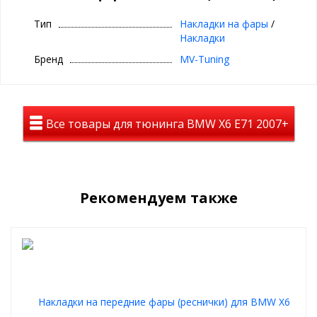
Комплектность:
(левый и
правый)
Тип
Накладки на фары
/
Цвет:
Неокрашенный черный пластик
Накладки
Только для стандартных фар, не подходят на Led оптику
Бренд
MV-Tuning
Габариты:
530мм*60мм*20мм
Вес (граммы):
65 гр.
Материал:
АБС Пластик
Все товары для тюнинга BMW X6 E71 2007+
Время установки:
5-10 мин
Рекомендуем также