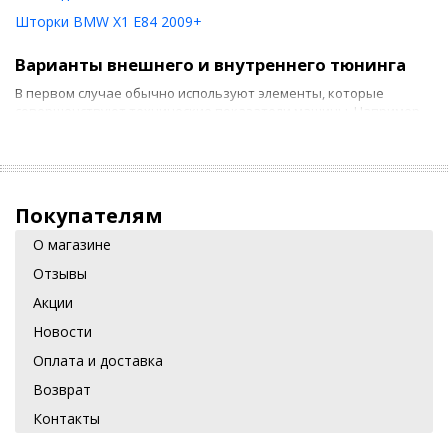
Шторки BMW X1 E84 2009+
Варианты внешнего и внутреннего тюнинга
В первом случае обычно используют элементы, которые
совершенствуют технические показатели машины. Например,
многие устанавливают педальбустер. К внешнему тюнингу БМВ
Х1 относятся:
антискол крыши над лобовым стеклом для защиты от
грязи и ржавчины;
Покупателям
защитные дефлекторы на боковые окна от влаги и
О магазине
солнца;
Отзывы
решетка на радиатор, которая предотвращает
Акции
попадание в него грязи, насекомых и камней.
Новости
Такие изменения следует делать под контролем
Оплата и доставка
профессионала.
Возврат
Возможности тюнинга своими руками
Контакты
Некоторые элементы просто установить самостоятельно. В